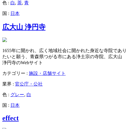
色 :
白
,
茶
,
青
国 :
日本
広大山 浄円寺
1655年に開かれ、広く地域社会に開かれた身近な寺院であり
たいと願う、青森県つがる市にある浄土宗の寺院、広大山
浄円寺のWebサイト
カテゴリー :
施設・店舗サイト
業界 :
官公庁・公社
色 :
グレー
,
白
国 :
日本
effect