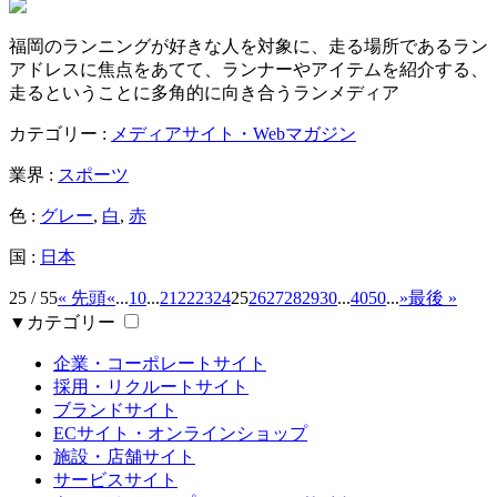
福岡のランニングが好きな人を対象に、走る場所であるラン
アドレスに焦点をあてて、ランナーやアイテムを紹介する、
走るということに多角的に向き合うランメディア
カテゴリー :
メディアサイト・Webマガジン
業界 :
スポーツ
色 :
グレー
,
白
,
赤
国 :
日本
25 / 55
« 先頭
«
...
10
...
21
22
23
24
25
26
27
28
29
30
...
40
50
...
»
最後 »
▼カテゴリー
企業・コーポレートサイト
採用・リクルートサイト
ブランドサイト
ECサイト・オンラインショップ
施設・店舗サイト
サービスサイト