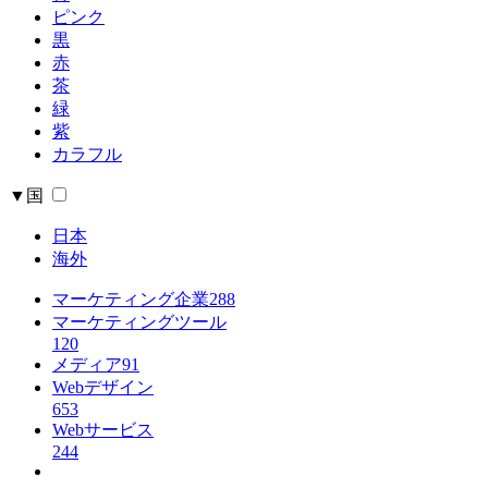
ピンク
黒
赤
茶
緑
紫
カラフル
▼国
日本
海外
マーケティング企業
288
マーケティングツール
120
メディア
91
Webデザイン
653
Webサービス
244