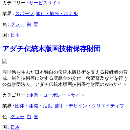
カテゴリー :
サービスサイト
業界 :
スポーツ
,
旅行・観光・ホテル
色 :
グレー
,
白
,
青
国 :
日本
アダチ伝統木版画技術保存財団
浮世絵を生んだ日本独自の伝統木版技術を支える後継者の育
成、制作技術等に対する奨励金の交付、啓蒙普及などを行う
公益財団法人、アダチ伝統木版画技術保存財団のWebサイト
カテゴリー :
企業・コーポレートサイト
業界 :
団体・組織・活動
,
芸術・デザイン・クリエイティブ
色 :
グレー
,
白
,
青
国 :
日本