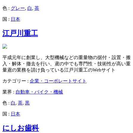
色 :
グレー
,
白
,
茶
国 :
日本
江戸川重工
平成元年に創業し、大型機械などの重量物の据付・設置・搬
入・解体・撤去を行い、鳶の中でも専門性・技術性が高い重
量鳶の業務を請け負っている江戸川重工のWebサイト
カテゴリー :
企業・コーポレートサイト
業界 :
自動車・バイク・機械
色 :
白
,
茶
,
黒
国 :
日本
にしお歯科