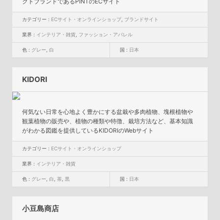
クトブランドであるPINTのECサイト
カテゴリー :
ECサイト・オンラインショップ
,
ブランドサイト
業界 :
インテリア・雑貨
,
ファッション・アパレル
色 :
グレー
,
白
国 :
日本
KIDORI
何気ない日常を心地よく豊かにする盆栽や多肉植物、塊根植物や
観葉植物の販売や、植物の種類や特徴、栽培方法など、基本知識
がわかる図鑑を提供しているKIDORIのWebサイト
カテゴリー :
ECサイト・オンラインショップ
業界 :
インテリア・雑貨
色 :
グレー
,
白
,
茶
,
黒
国 :
日本
小豆島商店