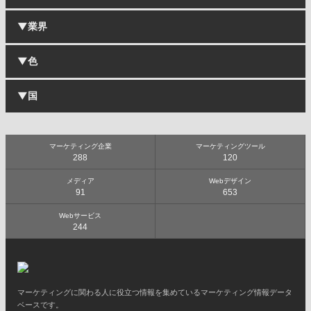
▼業界
企業・コーポレートサイト
採用・リクルートサイト
ブランドサイト
▼色
IT・ソフトウェア・通信
ECサイト・オンラインショップ
小売・卸売
施設・店舗サイト
食品・飲料
▼国
サービスサイト
白
メーカー
キャンペーン・プロモーションサイト
グレー
自動車・バイク・機械
ランディングページ
オレンジ
インテリア・雑貨
日本
ポータルサイト
黄
建築・住宅・不動産
海外
マーケティング企業
マーケティングツール
メディアサイト・Webマガジン
青
288
120
スポーツ
ギャラリーサイト
ピンク
ファッション・アパレル
ブログ
黒
メディア
Webデザイン
美容・化粧品
91
653
ポートフォリオサイト
赤
旅行・観光・ホテル
茶
エンターテイメント・レジャー
Webサービス
緑
244
商業施設
紫
飲食店
カラフル
芸術・デザイン・クリエイティブ
音楽
広告・出版・マスコミ
マーケティングに関わる人に役立つ情報を集めているマーケティング情報データ
繊維・化学・薬品
ベースです。