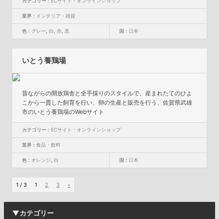
カテゴリー :
ECサイト・オンラインショップ
業界 :
インテリア・雑貨
色 :
グレー
,
白
,
赤
,
黒
国 :
日本
いとう養鶏場
昔ながらの開放鶏舎と全手採りのスタイルで、産まれたてのひよ
こから一貫した飼育を行い、卵の生産と販売を行う、佐賀県武雄
市のいとう養鶏場のWebサイト
カテゴリー :
ECサイト・オンラインショップ
業界 :
食品・飲料
色 :
オレンジ
,
白
国 :
日本
1 / 3
1
2
3
»
▼カテゴリー