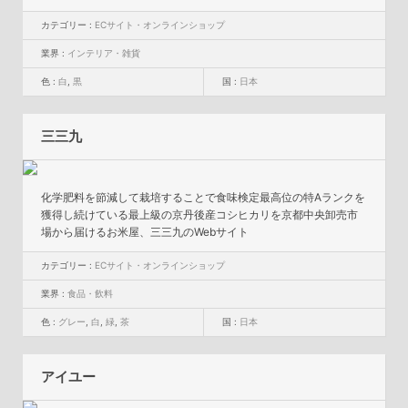
カテゴリー :
ECサイト・オンラインショップ
業界 :
インテリア・雑貨
色 :
白
,
黒
国 :
日本
三三九
化学肥料を節減して栽培することで食味検定最高位の特Aランクを
獲得し続けている最上級の京丹後産コシヒカリを京都中央卸売市
場から届けるお米屋、三三九のWebサイト
カテゴリー :
ECサイト・オンラインショップ
業界 :
食品・飲料
色 :
グレー
,
白
,
緑
,
茶
国 :
日本
アイユー