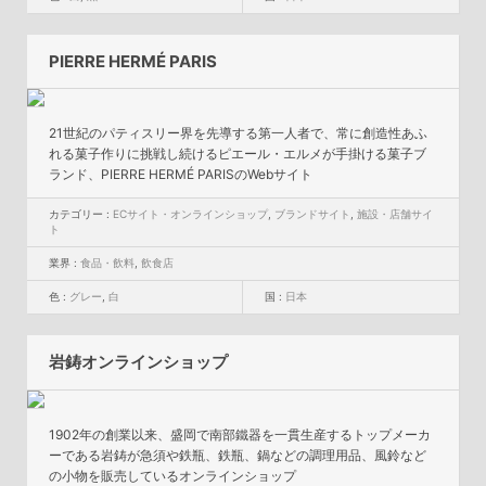
PIERRE HERMÉ PARIS
21世紀のパティスリー界を先導する第一人者で、常に創造性あふ
れる菓子作りに挑戦し続けるピエール・エルメが手掛ける菓子ブ
ランド、PIERRE HERMÉ PARISのWebサイト
カテゴリー :
ECサイト・オンラインショップ
,
ブランドサイト
,
施設・店舗サイ
ト
業界 :
食品・飲料
,
飲食店
色 :
グレー
,
白
国 :
日本
岩鋳オンラインショップ
1902年の創業以来、盛岡で南部鐵器を一貫生産するトップメーカ
ーである岩鋳が急須や鉄瓶、鉄瓶、鍋などの調理用品、風鈴など
の小物を販売しているオンラインショップ