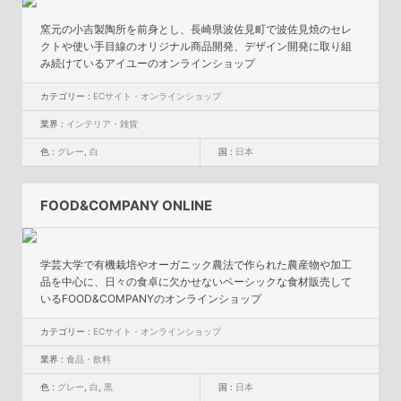
窯元の小吉製陶所を前身とし、長崎県波佐見町で波佐見焼のセレ
クトや使い手目線のオリジナル商品開発、デザイン開発に取り組
み続けているアイユーのオンラインショップ
カテゴリー :
ECサイト・オンラインショップ
業界 :
インテリア・雑貨
色 :
グレー
,
白
国 :
日本
FOOD&COMPANY ONLINE
学芸大学で有機栽培やオーガニック農法で作られた農産物や加工
品を中心に、日々の食卓に欠かせないベーシックな食材販売して
いるFOOD&COMPANYのオンラインショップ
カテゴリー :
ECサイト・オンラインショップ
業界 :
食品・飲料
色 :
グレー
,
白
,
黒
国 :
日本