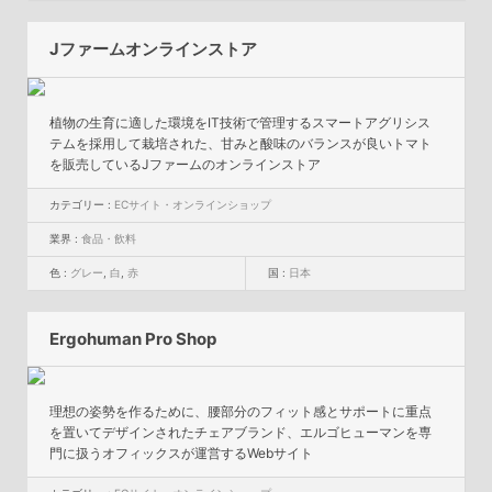
Jファームオンラインストア
植物の生育に適した環境をIT技術で管理するスマートアグリシス
テムを採用して栽培された、甘みと酸味のバランスが良いトマト
を販売しているJファームのオンラインストア
カテゴリー :
ECサイト・オンラインショップ
業界 :
食品・飲料
色 :
グレー
,
白
,
赤
国 :
日本
Ergohuman Pro Shop
理想の姿勢を作るために、腰部分のフィット感とサポートに重点
を置いてデザインされたチェアブランド、エルゴヒューマンを専
門に扱うオフィックスが運営するWebサイト