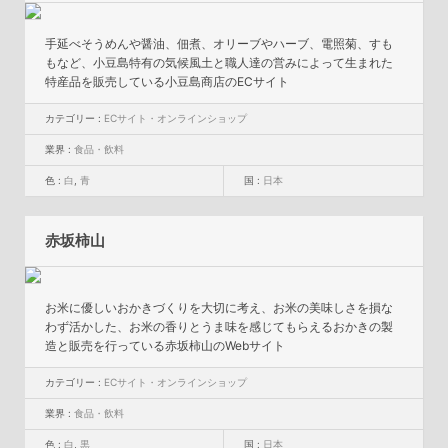
手延べそうめんや醤油、佃煮、オリーブやハーブ、電照菊、すも
もなど、小豆島特有の気候風土と職人達の営みによって生まれた
特産品を販売している小豆島商店のECサイト
カテゴリー :
ECサイト・オンラインショップ
業界 :
食品・飲料
色 :
白
,
青
国 :
日本
赤坂柿山
お米に優しいおかきづくりを大切に考え、お米の美味しさを損な
わず活かした、お米の香りとうま味を感じてもらえるおかきの製
造と販売を行っている赤坂柿山のWebサイト
カテゴリー :
ECサイト・オンラインショップ
業界 :
食品・飲料
色 :
白
,
黒
国 :
日本