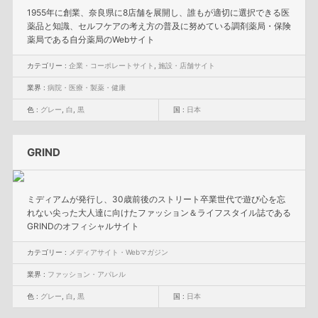
1955年に創業、奈良県に8店舗を展開し、誰もが適切に選択できる医
薬品と知識、セルフケアの考え方の普及に努めている調剤薬局・保険
薬局である自分薬局のWebサイト
カテゴリー :
企業・コーポレートサイト
,
施設・店舗サイト
業界 :
病院・医療・製薬・健康
色 :
グレー
,
白
,
黒
国 :
日本
GRIND
ミディアムが発行し、30歳前後のストリート卒業世代で遊び心を忘
れない尖った大人達に向けたファッション＆ライフスタイル誌である
GRINDのオフィシャルサイト
カテゴリー :
メディアサイト・Webマガジン
業界 :
ファッション・アパレル
色 :
グレー
,
白
,
黒
国 :
日本