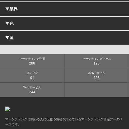
▼業界
企業・コーポレートサイト
採用・リクルートサイト
ブランドサイト
▼色
IT・ソフトウェア・通信
ECサイト・オンラインショップ
小売・卸売
施設・店舗サイト
食品・飲料
▼国
サービスサイト
白
メーカー
キャンペーン・プロモーションサイト
グレー
自動車・バイク・機械
ランディングページ
オレンジ
インテリア・雑貨
日本
ポータルサイト
黄
建築・住宅・不動産
海外
マーケティング企業
マーケティングツール
メディアサイト・Webマガジン
青
288
120
スポーツ
ギャラリーサイト
ピンク
ファッション・アパレル
ブログ
黒
メディア
Webデザイン
美容・化粧品
91
653
ポートフォリオサイト
赤
旅行・観光・ホテル
茶
エンターテイメント・レジャー
Webサービス
緑
244
商業施設
紫
飲食店
カラフル
芸術・デザイン・クリエイティブ
音楽
広告・出版・マスコミ
マーケティングに関わる人に役立つ情報を集めているマーケティング情報データベ
繊維・化学・薬品
ースです。
病院・医療・製薬・健康