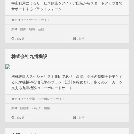
宇宙利用によるサービス創造をアイデア段階からスタートアップまで
サポートするプラットフォーム
カテゴリー :
サービスサイト
業界 :
団体・組織・活動
色 :
白
,
青
国 :
日本
株式会社九州機設
機械設計のスペシャリスト集団であり、高温、高圧の制御を必要とす
る化学機械や石油化学のプラント設計を得意とし、多くのメーカーを
支える九州機設のコーポレートサイト
カテゴリー :
企業・コーポレートサイト
業界 :
自動車・バイク・機械
色 :
白
,
青
国 :
日本