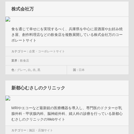
株式会社万
食を通じて幸せにを実現するべく、兵庫県を中心に居酒屋やお好み焼
き屋、創作料理店などの飲食店を複数展開している株式会社万のコー
ポレートサイト
カテゴリー :
企業・コーポレートサイト
業界 :
飲食店
色 :
グレー
,
白
,
赤
,
黒
国 :
日本
新都心むさしのクリニック
MRIやエコーなど最新鋭の医療機器を導入し、専門医のドクターが乳
腺外科・甲状腺内科、脳神経外科、婦人科の診療を行っている新都心
むさしのクリニックのWebサイト
カテゴリー :
施設・店舗サイト