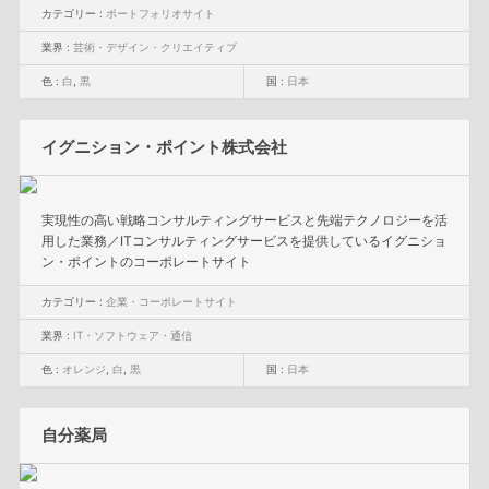
カテゴリー :
ポートフォリオサイト
業界 :
芸術・デザイン・クリエイティブ
色 :
白
,
黒
国 :
日本
イグニション・ポイント株式会社
実現性の高い戦略コンサルティングサービスと先端テクノロジーを活
用した業務／ITコンサルティングサービスを提供しているイグニショ
ン・ポイントのコーポレートサイト
カテゴリー :
企業・コーポレートサイト
業界 :
IT・ソフトウェア・通信
色 :
オレンジ
,
白
,
黒
国 :
日本
自分薬局