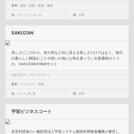
業界 :
病院・医療・製薬・健康
色 :
グレー
,
ピンク
,
白
国 :
日本
SAKUZAN
美しさにこだわり、色や形など目に見える美しさだけではなく、毎日
の暮らしに馴染むことや使い心地にも気を遣っている美濃焼のうつ
わ、SAKUZANのWebサイト
カテゴリー :
ブランドサイト
業界 :
インテリア・雑貨
色 :
グレー
,
白
,
青
国 :
日本
宇宙ビジネスコート
非営利団体の一般財団法人宇宙システム開発利用推進機構が運営し、