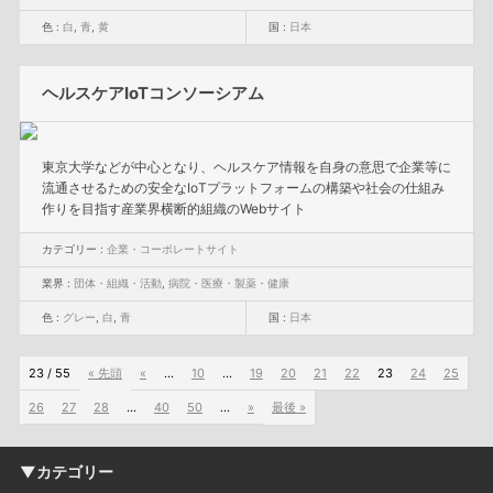
色 :
白
,
青
,
黄
国 :
日本
ヘルスケアIoTコンソーシアム
東京大学などが中心となり、ヘルスケア情報を自身の意思で企業等に
流通させるための安全なIoTプラットフォームの構築や社会の仕組み
作りを目指す産業界横断的組織のWebサイト
カテゴリー :
企業・コーポレートサイト
業界 :
団体・組織・活動
,
病院・医療・製薬・健康
色 :
グレー
,
白
,
青
国 :
日本
23 / 55
« 先頭
«
...
10
...
19
20
21
22
23
24
25
26
27
28
...
40
50
...
»
最後 »
▼カテゴリー