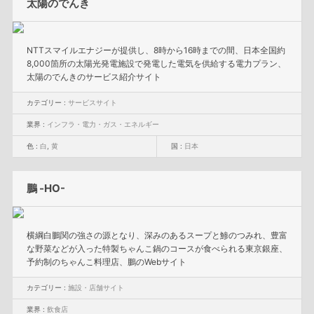
太陽のでんき
NTTスマイルエナジーが提供し、8時から16時までの間、日本全国約
8,000箇所の太陽光発電施設で発電した電気を供給する電力プラン、
太陽のでんきのサービス紹介サイト
カテゴリー :
サービスサイト
業界 :
インフラ・電力・ガス・エネルギー
色 :
白
,
黄
国 :
日本
鵬 -HO-
横綱白鵬関の強さの源となり、深みのあるスープと鯵のつみれ、豊富
な野菜などが入った特製ちゃんこ鍋のコースが食べられる東京銀座、
予約制のちゃんこ料理店、鵬のWebサイト
カテゴリー :
施設・店舗サイト
業界 :
飲食店