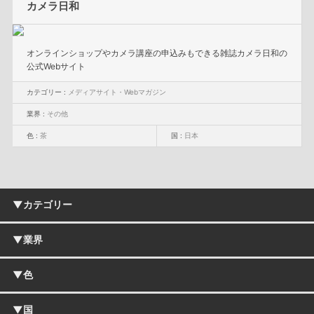
カメラ日和
オンラインショップやカメラ講座の申込みもできる雑誌カメラ日和の
公式Webサイト
カテゴリー :
メディアサイト・Webマガジン
業界 :
その他
色 :
茶
国 :
日本
▼カテゴリー
▼業界
企業・コーポレートサイト
採用・リクルートサイト
ブランドサイト
▼色
IT・ソフトウェア・通信
ECサイト・オンラインショップ
小売・卸売
施設・店舗サイト
食品・飲料
▼国
サービスサイト
白