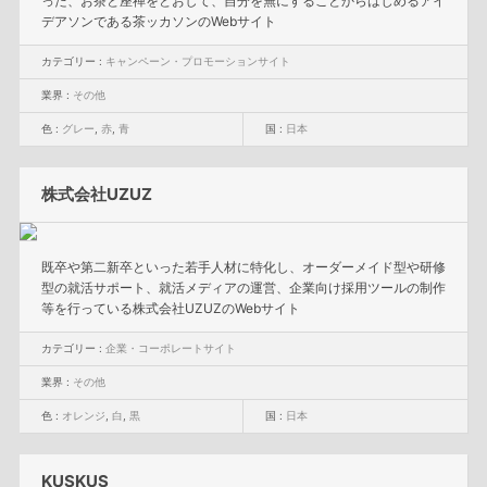
った、お茶と座禅をとおして、自分を無にすることからはじめるアイ
デアソンである茶ッカソンのWebサイト
カテゴリー :
キャンペーン・プロモーションサイト
業界 :
その他
色 :
グレー
,
赤
,
青
国 :
日本
株式会社UZUZ
既卒や第二新卒といった若手人材に特化し、オーダーメイド型や研修
型の就活サポート、就活メディアの運営、企業向け採用ツールの制作
等を行っている株式会社UZUZのWebサイト
カテゴリー :
企業・コーポレートサイト
業界 :
その他
色 :
オレンジ
,
白
,
黒
国 :
日本
KUSKUS