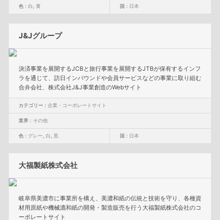
色 :
白
,
黄
国 :
日本
J&Jグループ
決済事業を展開するJCBと旅行事業を展開するJTBが保有するインフ
ラを通じて、訪日インバウンドや会員サービスなどの事業に取り組む
合弁会社、株式会社J&J事業創造のWebサイト
カテゴリー :
企業・コーポレートサイト
業界 :
その他
色 :
グレー
,
白
,
黒
国 :
日本
大福製紙株式会社
岐阜県美濃市に事業所を構え、美濃和紙の伝統と技術を守り、各種資
材用原紙や機械漉和紙の開発・製造販売を行う大福製紙株式会社のコ
ーポレートサイト