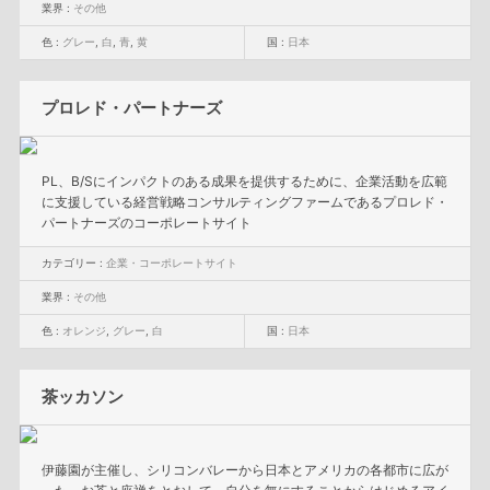
業界 :
その他
色 :
グレー
,
白
,
青
,
黄
国 :
日本
プロレド・パートナーズ
PL、B/Sにインパクトのある成果を提供するために、企業活動を広範
に支援している経営戦略コンサルティングファームであるプロレド・
パートナーズのコーポレートサイト
カテゴリー :
企業・コーポレートサイト
業界 :
その他
色 :
オレンジ
,
グレー
,
白
国 :
日本
茶ッカソン
伊藤園が主催し、シリコンバレーから日本とアメリカの各都市に広が