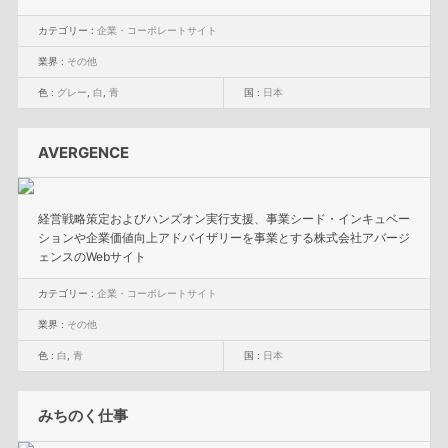
カテゴリー :
企業・コーポレートサイト
業界 :
その他
色 :
グレー
,
白
,
青
国 :
日本
AVERGENCE
経営戦略策定およびハンズオン実行支援、事業シード・インキュベー
ションや企業価値向上アドバイザリーを事業とする株式会社アバージ
ェンスのWebサイト
カテゴリー :
企業・コーポレートサイト
業界 :
その他
色 :
白
,
青
国 :
日本
みちのく仕事