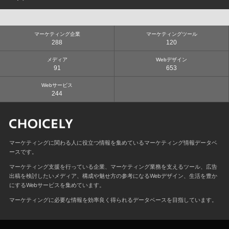
メーカー
キャンペーン・プロモーションサイト
グレー
自動車・バイク・機械
ランディングページ
オレンジ
インテリア・雑貨
日本
ポータルサイト
黄
建築・住宅・不動産
海外
マーケティング企業
マーケティングツール
メディアサイト・Webマガジン
青
288
120
スポーツ
ギャラリーサイト
ピンク
ファッション・アパレル
ブログ
黒
メディア
Webデザイン
美容・化粧品
91
653
ポートフォリオサイト
赤
旅行・観光・ホテル
茶
エンターテイメント・レジャー
Webサービス
緑
244
商業施設
紫
飲食店
カラフル
芸術・デザイン・クリエイティブ
音楽
広告・出版・マスコミ
マーケティングに関わる人に役立つ情報を集めているマーケティング情報データベ
繊維・化学・薬品
ースです。
病院・医療・製薬・健康
金融・銀行・証券・保険
マーケティング支援を行っている企業、マーケティング業務を支えるツール、広告
鉄道・航空・運輸・物流
出稿を検討したいメディア、構成や魅せ方の参考になるWebデザイン、生活を豊か
にするWebサービスを集めています。
インフラ・電力・ガス・エネルギー
学校・教育
マーケティングに必要な情報を効率良く得られるデータベースを目指しています。
官公庁・公社
団体・組織・活動
その他