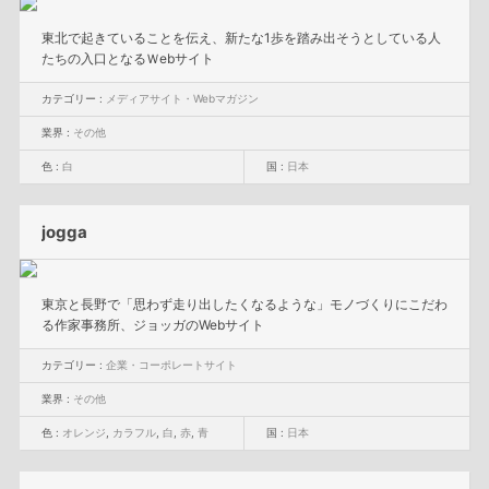
東北で起きていることを伝え、新たな1歩を踏み出そうとしている人
たちの入口となるＷebサイト
カテゴリー :
メディアサイト・Webマガジン
業界 :
その他
色 :
白
国 :
日本
jogga
東京と長野で「思わず走り出したくなるような」モノづくりにこだわ
る作家事務所、ジョッガのWebサイト
カテゴリー :
企業・コーポレートサイト
業界 :
その他
色 :
オレンジ
,
カラフル
,
白
,
赤
,
青
国 :
日本