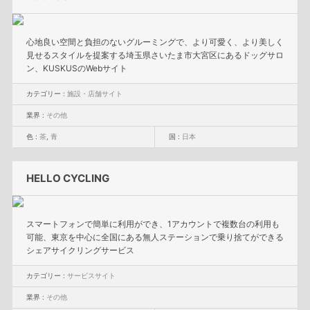
心地良い空間と負担のないグルーミングで、より可愛く、より美しく
見せるスタイルを提案する埼玉県さいたま市大宮区にあるドッグサロ
ン、KUSKUSのWebサイト
カテゴリー :
施設・店舗サイト
業界 :
その他
色 :
茶
,
青
国 :
日本
HELLO CYCLING
スマートフォンで簡単に利用ができ、1アカウントで複数台の利用も
可能、東京を中心に全国にある無人ステーションで乗り捨てができる
シェアサイクリングサービス
カテゴリー :
サービスサイト
業界 :
その他