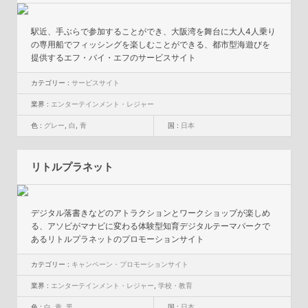
駅近、手ぶらで参加することができ、大阪湾を舞台に大人4人乗り
の専用船でフィッシングを楽しむことができる、都市型海遊びを
提供するエフ・バイ・エフのサービスサイト
カテゴリー :
サービスサイト
業界 :
エンターテインメント・レジャー
色 :
グレー
,
白
,
青
国 :
日本
リトルプラネット
デジタル落書きなどのアトラクションとワークショップが楽しめ
る、アソビがマナビに変わる体験型知育デジタルテーマパークで
あるリトルプラネットのプロモーションサイト
カテゴリー :
キャンペーン・プロモーションサイト
業界 :
エンターテインメント・レジャー
,
学校・教育
色 :
白
,
青
,
黒
国 :
日本