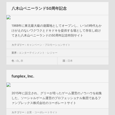
八木山ベニーランド50周年記念
1968年に東北最大級の遊園地としてオープンし、いつの時代もか
けがえのないワクワクとドキドキを提供する場として存在し続け
てきた八木山ベニーランドの50周年記念特別サイト
カテゴリー :
キャンペーン・プロモーションサイト
業界 :
エンターテインメント・レジャー
色 :
白
,
赤
国 :
日本
funplex, Inc.
2015年に設立され、グリーが培ったゲーム運営のノウハウを結集
した、ソーシャルゲーム運営のプロフェッショナル集団であるフ
ァンプレックス株式会社のコーポレートサイト
カテゴリー :
企業・コーポレートサイト