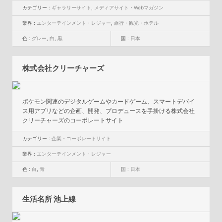
カテゴリー :
ギャラリーサイト
,
メディアサイト・Webマガジン
業界 :
エンターテインメント・レジャー
,
旅行・観光・ホテル
色 :
グレー
,
白
,
黒
国 :
日本
株式会社クリーチャーズ
ポケモン関連のデジタルゲームやカードゲーム、スマートデバイ
ス用アプリなどの企画、開発、プロデュースを手掛ける株式会社
クリーチャーズのコーポレートサイト
カテゴリー :
企業・コーポレートサイト
業界 :
エンターテインメント・レジャー
色 :
白
,
青
国 :
日本
生活名所 池上線