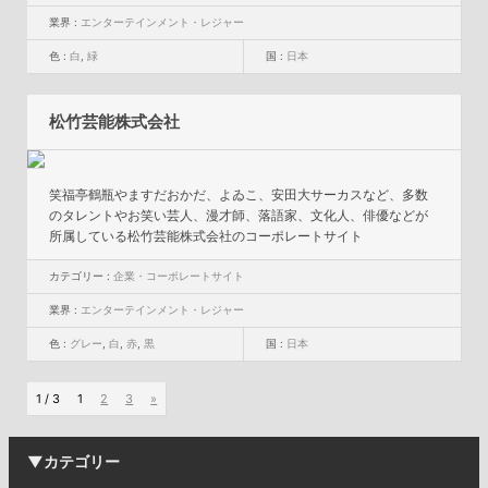
業界 :
エンターテインメント・レジャー
色 :
白
,
緑
国 :
日本
松竹芸能株式会社
笑福亭鶴瓶やますだおかだ、よゐこ、安田大サーカスなど、多数
のタレントやお笑い芸人、漫才師、落語家、文化人、俳優などが
所属している松竹芸能株式会社のコーポレートサイト
カテゴリー :
企業・コーポレートサイト
業界 :
エンターテインメント・レジャー
色 :
グレー
,
白
,
赤
,
黒
国 :
日本
1 / 3
1
2
3
»
▼カテゴリー