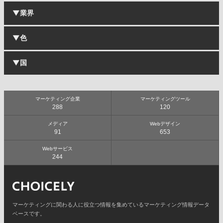
▼業界
企業・コーポレートサイト
採用・リクルートサイト
ブランドサイト
▼色
IT・ソフトウェア・通信
ECサイト・オンラインショップ
小売・卸売
施設・店舗サイト
食品・飲料
▼国
サービスサイト
白
メーカー
キャンペーン・プロモーションサイト
グレー
自動車・バイク・機械
ランディングページ
オレンジ
インテリア・雑貨
日本
ポータルサイト
黄
建築・住宅・不動産
海外
マーケティング企業
マーケティングツール
メディアサイト・Webマガジン
青
288
120
スポーツ
ギャラリーサイト
ピンク
ファッション・アパレル
ブログ
黒
メディア
Webデザイン
美容・化粧品
91
653
ポートフォリオサイト
赤
旅行・観光・ホテル
茶
エンターテイメント・レジャー
Webサービス
緑
244
商業施設
紫
飲食店
カラフル
芸術・デザイン・クリエイティブ
音楽
広告・出版・マスコミ
マーケティングに関わる人に役立つ情報を集めているマーケティング情報データ
繊維・化学・薬品
ベースです。
病院・医療・製薬・健康