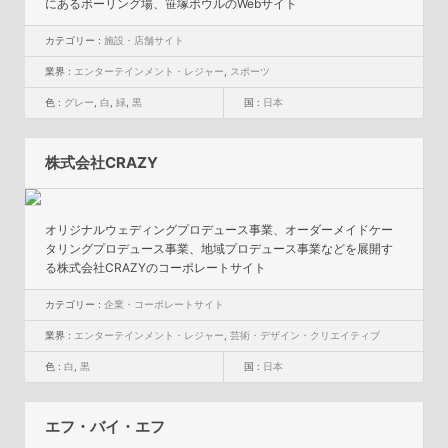
にあるボーリング場、笹塚ボウルのWebサイト
カテゴリー :
施設・店舗サイト
業界 :
エンターテインメント・レジャー
,
スポーツ
色 :
グレー
,
白
,
緑
,
黒
国 :
日本
株式会社CRAZY
オリジナルウェディングプロデュース事業、オーダーメイドケー
タリングプロデュース事業、地域プロデュース事業などを展開す
る株式会社CRAZYのコーポレートサイト
カテゴリー :
企業・コーポレートサイト
業界 :
エンターテインメント・レジャー
,
芸術・デザイン・クリエイティブ
色 :
白
,
黒
国 :
日本
エフ・バイ・エフ