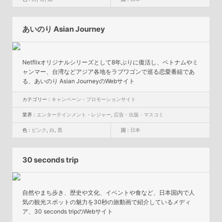
あいのり Asian Journey
Netflixオリジナルシリーズとして8年ぶりに復活し、ベトナムやミ
ャンマー、台湾などアジア各地をラブワゴンで巡る恋愛番組であ
る、あいのり Asian JourneyのWebサイト
カテゴリー :
キャンペーン・プロモーションサイト
業界 :
エンターテインメント・レジャー
,
広告・出版・マスコミ
色 :
ピンク
,
白
,
黒
国 :
日本
30 seconds trip
自然やまち歩き、歴史や文化、イベントや食など、日本国内で人
気の観光スポットの魅力を30秒の旅動画で紹介しているメディ
ア、30 seconds tripのWebサイト