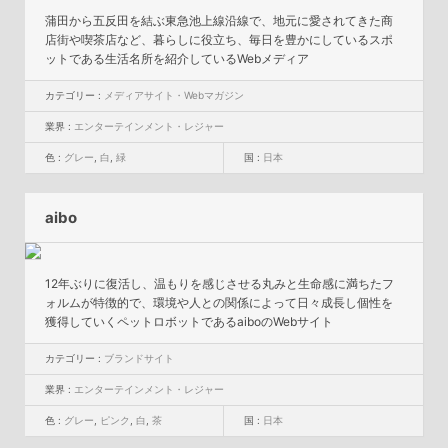
蒲田から五反田を結ぶ東急池上線沿線で、地元に愛されてきた商
店街や喫茶店など、暮らしに役立ち、毎日を豊かにしているスポ
ットである生活名所を紹介しているWebメディア
カテゴリー :
メディアサイト・Webマガジン
業界 :
エンターテインメント・レジャー
色 :
グレー
,
白
,
緑
国 :
日本
aibo
12年ぶりに復活し、温もりを感じさせる丸みと生命感に満ちたフ
ォルムが特徴的で、環境や人との関係によって日々成長し個性を
獲得していくペットロボットであるaiboのWebサイト
カテゴリー :
ブランドサイト
業界 :
エンターテインメント・レジャー
色 :
グレー
,
ピンク
,
白
,
茶
国 :
日本