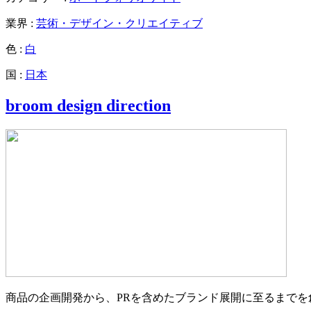
業界 :
芸術・デザイン・クリエイティブ
色 :
白
国 :
日本
broom design direction
商品の企画開発から、PRを含めたブランド展開に至るまで