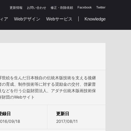
Facebook
Twitter
更新情報
お問い合わせ
修正・削除依頼
ィア
Webデザイン
Webサービス
Knowledge
浮世絵を生んだ日本独自の伝統木版技術を支える後継
者の育成、制作技術等に対する奨励金の交付、啓蒙普
及などを行う公益財団法人、アダチ伝統木版画技術保
存財団のWebサイト
登録日
更新日
016/09/18
2017/08/11