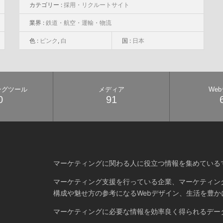
カテゴリー :
採用・リクルートサイト
業界 :
鉄道・航空・運輸・物流
色 :
ピンク
,
白
国 :
日本
ングツール
メディア
We
0
91
マーケティングに関わる人に役立つ情報を集めている
マーケティング支援を行っている企業、マーケティン
構成や魅せ方の参考になるWebデザイン、生活を豊か
マーケティングに必要な情報を効率良く得られるデー