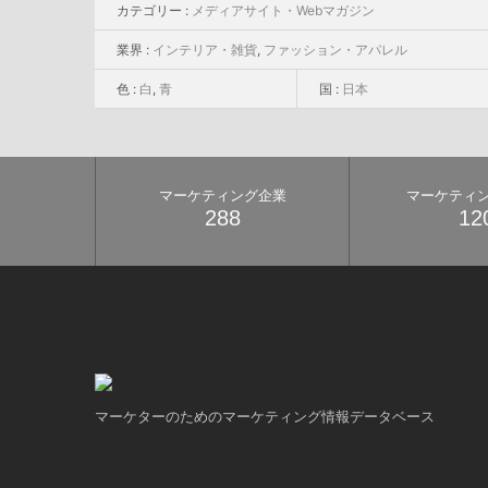
カテゴリー :
メディアサイト・Webマガジン
業界 :
インテリア・雑貨
,
ファッション・アパレル
色 :
白
,
青
国 :
日本
マーケティング企業
マーケティ
288
12
マーケターのためのマーケティング情報データベース