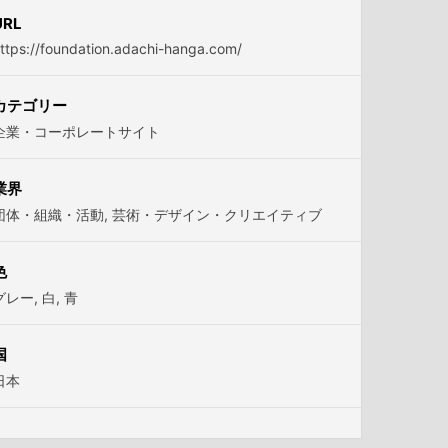
URL
ttps://foundation.adachi-hanga.com/
カテゴリー
企業・コーポレートサイト
業界
団体・組織・活動
,
芸術・デザイン・クリエイティブ
色
グレー
,
白
,
青
国
日本