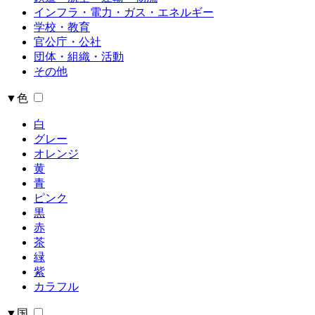
インフラ・電力・ガス・エネルギー
学校・教育
官公庁・公社
団体・組織・活動
その他
▼色
白
グレー
オレンジ
黄
青
ピンク
黒
赤
茶
緑
紫
カラフル
▼国