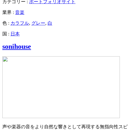
カテゴリー :
ポートフォリオサイト
業界 :
音楽
色 :
カラフル
,
グレー
,
白
国 :
日本
sonihouse
声や楽器の音をより自然な響きとして再現する無指向性スピ