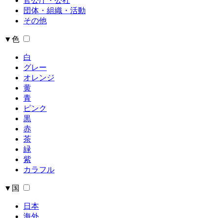
官公庁・公社
団体・組織・活動
その他
▼色
白
グレー
オレンジ
黄
青
ピンク
黒
赤
茶
緑
紫
カラフル
▼国
日本
海外