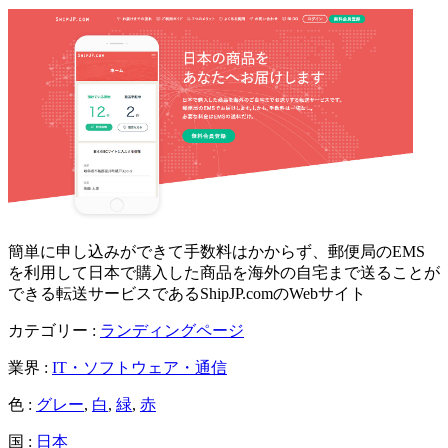
簡単に申し込みができて手数料はかからず、郵便局のEMS
を利用して日本で購入した商品を海外の自宅まで送ることが
できる転送サービスであるShipJP.comのWebサイト
カテゴリー :
ランディングページ
業界 :
IT・ソフトウェア・通信
色 :
グレー
,
白
,
緑
,
赤
国 :
日本