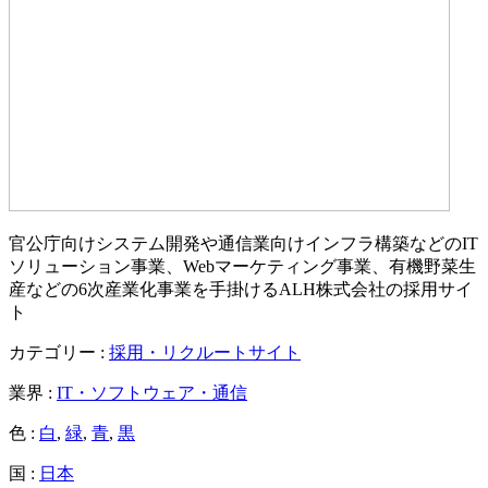
官公庁向けシステム開発や通信業向けインフラ構築などのIT
ソリューション事業、Webマーケティング事業、有機野菜生
産などの6次産業化事業を手掛けるALH株式会社の採用サイ
ト
カテゴリー :
採用・リクルートサイト
業界 :
IT・ソフトウェア・通信
色 :
白
,
緑
,
青
,
黒
国 :
日本