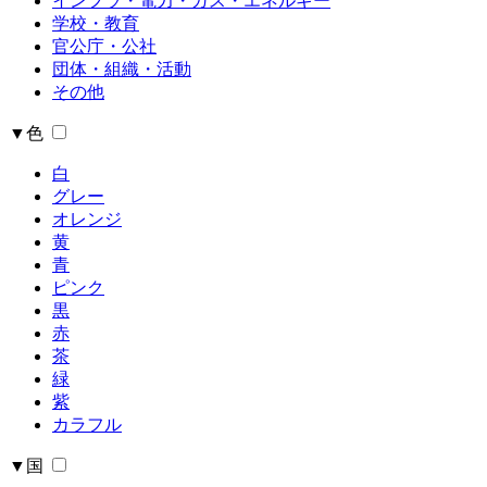
インフラ・電力・ガス・エネルギー
学校・教育
官公庁・公社
団体・組織・活動
その他
▼色
白
グレー
オレンジ
黄
青
ピンク
黒
赤
茶
緑
紫
カラフル
▼国