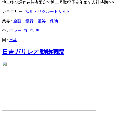
博士後期課程在籍者限定で博士号取得予定年まで入社時期を
カテゴリー :
採用・リクルートサイト
業界 :
金融・銀行・証券・保険
色 :
グレー
,
白
,
赤
,
黒
国 :
日本
日吉ガリレオ動物病院