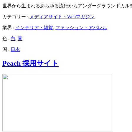
世界から生まれるあらゆる流行からアンダーグラウンドカル
カテゴリー :
メディアサイト・Webマガジン
業界 :
インテリア・雑貨
,
ファッション・アパレル
色 :
白
,
青
国 :
日本
Peach 採用サイト