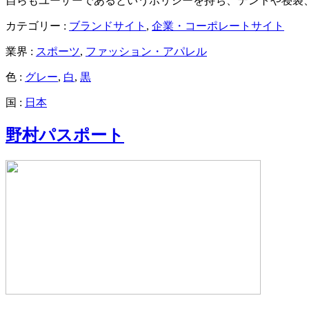
自らもユーザーであるというポリシーを持ち、テントや寝袋、テ
カテゴリー :
ブランドサイト
,
企業・コーポレートサイト
業界 :
スポーツ
,
ファッション・アパレル
色 :
グレー
,
白
,
黒
国 :
日本
野村パスポート