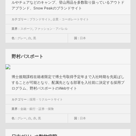
ルやチェアなどのキャンプ、登山用品を多数取り扱っているアウトド
アブランド、Snow Peakのブランドサイト
カテゴリー :
ブランドサイト
,
企業・コーポレートサイト
業界 :
スポーツ
,
ファッション・アパレル
色 :
グレー
,
白
,
黒
国 :
日本
野村パスポート
博士後期課程在籍者限定で博士号取得予定年まで入社時期を先延ばし
することが可能となり、配属先となる部署を入社前に決定する採用プ
ログラム、野村パスポートのWebサイト
カテゴリー :
採用・リクルートサイト
業界 :
金融・銀行・証券・保険
色 :
グレー
,
白
,
赤
,
黒
国 :
日本