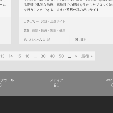
ーム
る正確で迅速な治療、麻酔科での経験を生かしたブロック治
を行うことができる、まえだ整形外科のWebサイト
カテゴリー :
施設・店舗サイト
業界 :
病院・医療・製薬・健康
色 :
オレンジ
,
白
,
緑
国 :
日本
13
14
15
16
...
30
40
50
...
»
最後 »
ングツール
メディア
We
0
91