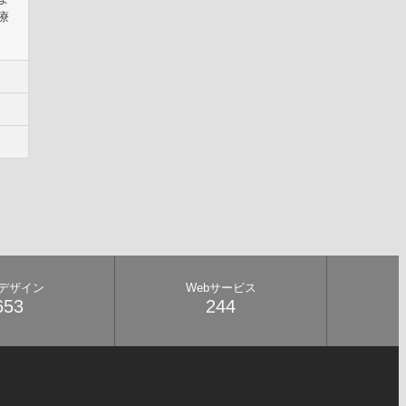
療
bデザイン
Webサービス
653
244