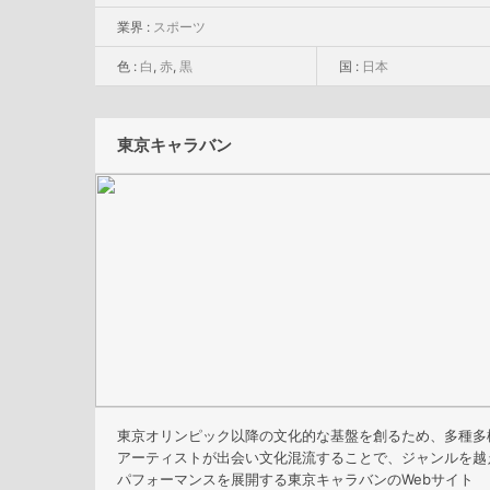
業界 :
スポーツ
色 :
白
,
赤
,
黒
国 :
日本
東京キャラバン
東京オリンピック以降の文化的な基盤を創るため、多種多
アーティストが出会い文化混流することで、ジャンルを越
パフォーマンスを展開する東京キャラバンのWebサイト