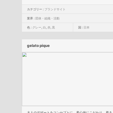
カテゴリー :
ブランドサイト
業界 :
団体・組織・活動
色 :
グレー
,
白
,
赤
,
黒
国 :
日本
gelato pique
大人のデザートをコンセプトに、着心地にこだわり、着る