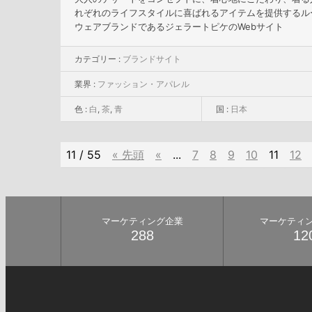
れぞれのライフスタイルに喜ばれるアイテムを提供するル
ウェアブランドであるジェラートピケのWebサイト
カテゴリー :
ブランドサイト
業界 :
ファッション・アパレル
色 :
白
,
茶
,
青
国 :
日本
11 / 55
« 先頭
«
...
7
8
9
10
11
12
マーケティング企業
マーケティ
288
12