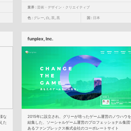
業界 :
芸術・デザイン・クリエイティブ
色 :
グレー
,
白
,
茶
,
黒
国 :
日本
funplex, Inc.
様な
2015年に設立され、グリーが培ったゲーム運営のノウハウ
えた
結集した、ソーシャルゲーム運営のプロフェッショナル集団
あるファンプレックス株式会社のコーポレートサイト