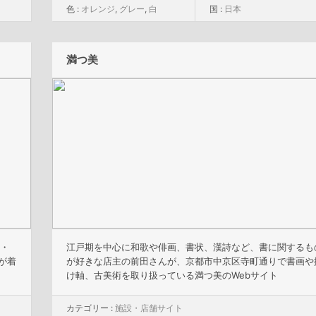
色 :
オレンジ
,
グレー
,
白
国 :
日本
満つ美
ン・
江戸期を中心に和歌や俳画、書状、漢詩など、書に関するも
が着
が好きな店主の前田さんが、京都市中京区寺町通りで書画や
け軸、古美術を取り扱っている満つ美のWebサイト
カテゴリー :
施設・店舗サイト