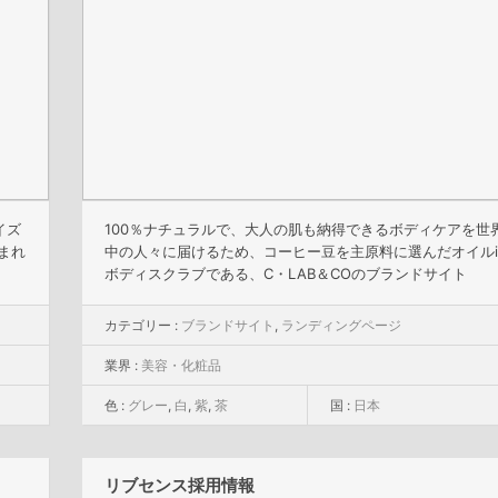
イズ
100％ナチュラルで、大人の肌も納得できるボディケアを世
まれ
中の人々に届けるため、コーヒー豆を主原料に選んだオイルi
ボディスクラブである、C・LAB＆COのブランドサイト
カテゴリー :
ブランドサイト
,
ランディングページ
業界 :
美容・化粧品
色 :
グレー
,
白
,
紫
,
茶
国 :
日本
リブセンス採用情報