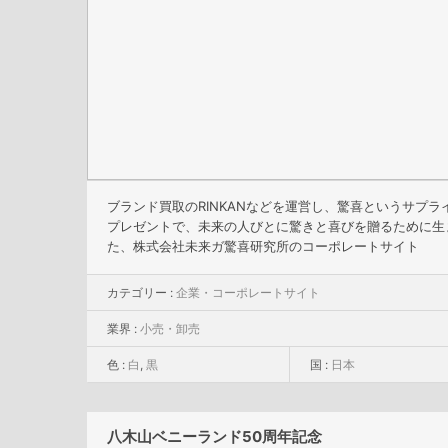
ブランド買取のRINKANなどを運営し、驚喜というサプラ
プレゼントで、未来の人びとに驚きと喜びを贈るために生
た、株式会社未来ガ驚喜研究所のコーポレートサイト
カテゴリー :
企業・コーポレートサイト
業界 :
小売・卸売
色 :
白
,
黒
国 :
日本
八木山ベニーランド50周年記念