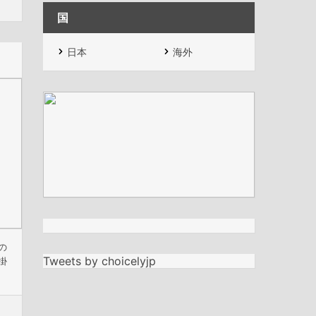
国
日本
海外
の
Tweets by choicelyjp
掛