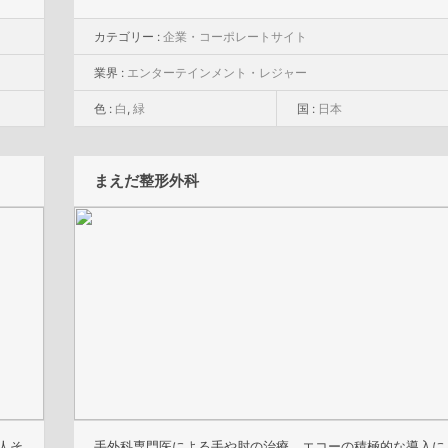
カテゴリー :
企業・コーポレートサイト
業界 :
エンターテインメント・レジャー
色 :
白
,
緑
国 :
日本
まえだ整形外科
人そ
手外科専門医による手や肘の治療、エコーの積極的な導入に