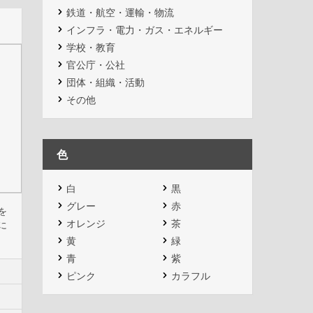
鉄道・航空・運輸・物流
インフラ・電力・ガス・エネルギー
学校・教育
官公庁・公社
団体・組織・活動
その他
色
白
黒
グレー
赤
を
オレンジ
茶
に
黄
緑
青
紫
ピンク
カラフル