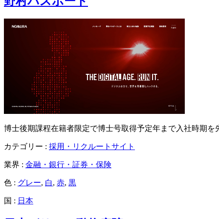
野村パスポート
博士後期課程在籍者限定で博士号取得予定年まで入社時期を
カテゴリー :
採用・リクルートサイト
業界 :
金融・銀行・証券・保険
色 :
グレー
,
白
,
赤
,
黒
国 :
日本