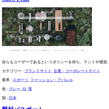
自らもユーザーであるというポリシーを持ち、テントや寝袋、テ
カテゴリー :
ブランドサイト
,
企業・コーポレートサイト
業界 :
スポーツ
,
ファッション・アパレル
色 :
グレー
,
白
,
黒
国 :
日本