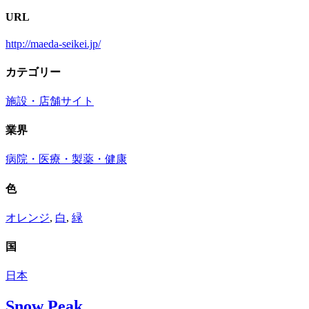
URL
http://maeda-seikei.jp/
カテゴリー
施設・店舗サイト
業界
病院・医療・製薬・健康
色
オレンジ
,
白
,
緑
国
日本
Snow Peak