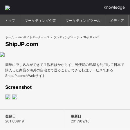
Knowledge
トップ
マーケティング企業
マーケティングツール
メディア
ホーム
>
Webサイトデータベース
>
ランディングページ
>
ShipJP.com
ShipJP.com
簡単に申し込みができて手数料はかからず、郵便局のEMSを利用して日本で
購入した商品を海外の自宅まで送ることができる転送サービスである
ShipJP.comのWebサイト
Screenshot
登録日
更新日
2017/09/19
2017/09/16