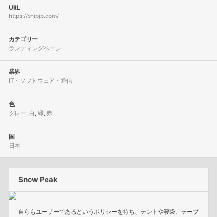
URL
https://shipjp.com/
カテゴリー
ランディングページ
業界
IT・ソフトウェア・通信
色
グレー
,
白
,
緑
,
赤
国
日本
Snow Peak
自らもユーザーであるというポリシーを持ち、テントや寝袋、テーブ