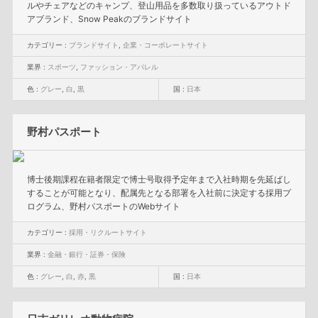
ルやチェアなどのキャンプ、登山用品を多数取り扱っているアウトド
アブランド、Snow Peakのブランドサイト
カテゴリー :
ブランドサイト
,
企業・コーポレートサイト
業界 :
スポーツ
,
ファッション・アパレル
色 :
グレー
,
白
,
黒
国 :
日本
野村パスポート
博士後期課程在籍者限定で博士号取得予定年まで入社時期を先延ばし
することが可能となり、配属先となる部署を入社前に決定する採用プ
ログラム、野村パスポートのWebサイト
カテゴリー :
採用・リクルートサイト
業界 :
金融・銀行・証券・保険
色 :
グレー
,
白
,
赤
,
黒
国 :
日本