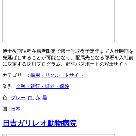
博士後期課程在籍者限定で博士号取得予定年まで入社時期を
先延ばしすることが可能となり、配属先となる部署を入社前
に決定する採用プログラム、野村パスポートのWebサイト
カテゴリー :
採用・リクルートサイト
業界 :
金融・銀行・証券・保険
色 :
グレー
,
白
,
赤
,
黒
国 :
日本
日吉ガリレオ動物病院