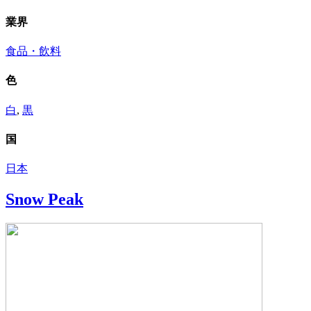
業界
食品・飲料
色
白
,
黒
国
日本
Snow Peak