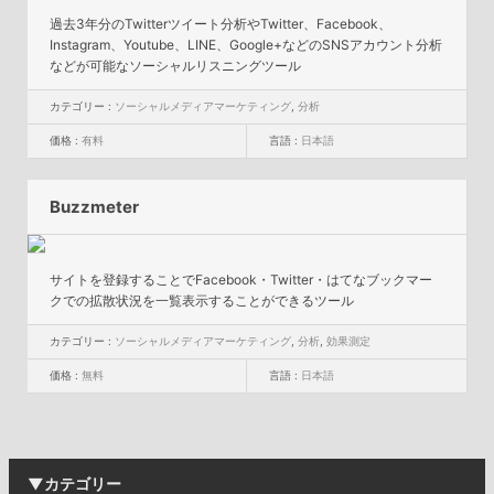
過去3年分のTwitterツイート分析やTwitter、Facebook、
Instagram、Youtube、LINE、Google+などのSNSアカウント分析
などが可能なソーシャルリスニングツール
カテゴリー :
ソーシャルメディアマーケティング
,
分析
価格 :
有料
言語 :
日本語
Buzzmeter
サイトを登録することでFacebook・Twitter・はてなブックマー
クでの拡散状況を一覧表示することができるツール
カテゴリー :
ソーシャルメディアマーケティング
,
分析
,
効果測定
価格 :
無料
言語 :
日本語
▼カテゴリー