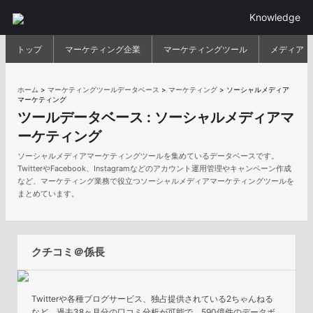
Knowledge
トップ
マーケティング企業
マーケティングツール
メディア
ホーム
>
マーケティングツールデータベース
>
マーケティング
>
ソーシャルメディア
マーケティング
ツールデータベース :
ソーシャルメディアマ
ーケティング
ソーシャルメディアマーケティングツールを集めているデータベースです。
TwitterやFacebook、Instagramなどのアカウント運用管理やキャンペーン作成
など、マーケティング業務で役立つソーシャルメディアマーケティングツールを
まとめています。
クチコミ＠係長
Twitterや各種ブログサービス、独占提供されている2ちゃんねる
など、過去38ヶ月分の口コミ分析が可能で、590億件のデータボ