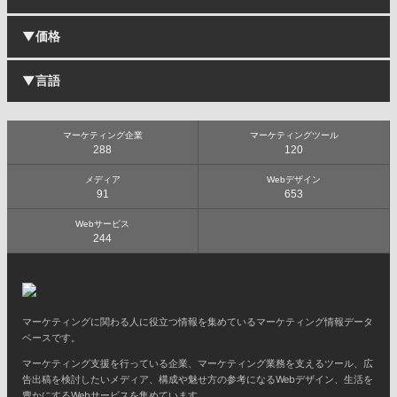
▼価格
マーケティングツール
リサーチ
分析
▼言語
無料
効果測定
有料
アクセス解析
日本語
データマネジメント
マーケティング企業
マーケティングツール
英語
DMP
288
120
BI
メディア
Webデザイン
ソーシャルメディアマーケティング
91
653
マーケティングオートメーション
プラットフォーム
Webサービス
アンケート
244
クリエイティブツール
デザイン
Webサイトビルダー
ブログ作成
マーケティングに関わる人に役立つ情報を集めているマーケティング情報データ
ECサイト構築
ベースです。
アプリ開発
マーケティング支援を行っている企業、マーケティング業務を支えるツール、広
プロトタイピング
告出稿を検討したいメディア、構成や魅せ方の参考になるWebデザイン、生活を
ビジネスツール
豊かにするWebサービスを集めています。