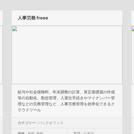
人事労務 freee
給与や社会保険料、年末調整の計算、算定基礎届の作成
等の自動化、勤怠管理、入退社手続きやマイナンバー管
理などの労務管理など、人事労務管理を効率化できるク
ラウドツール
カテゴリー :
バックオフィス
価格 :
有料
,
無料
言語 :
日本語