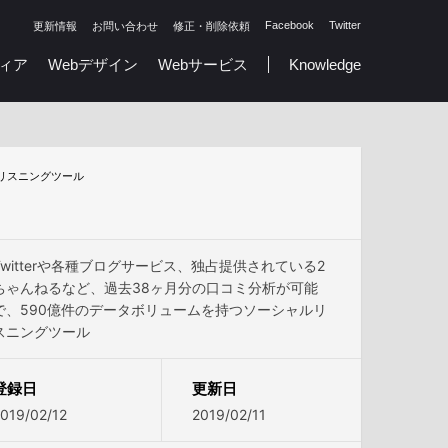
Facebook
Twitter
更新情報
お問い合わせ
修正・削除依頼
ィア
Webデザイン
Webサービス
Knowledge
ルリスニングツール
Twitterや各種ブログサービス、独占提供されている2
ちゃんねるなど、過去38ヶ月分の口コミ分析が可能
で、590億件のデータボリュームを持つソーシャルリ
スニングツール
登録日
更新日
019/02/12
2019/02/11