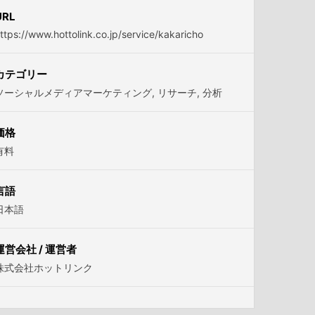
URL
ttps://www.hottolink.co.jp/service/kakaricho
カテゴリー
ソーシャルメディアマーケティング
,
リサーチ
,
分析
価格
有料
言語
日本語
運営会社 / 運営者
株式会社ホットリンク