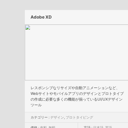
Adobe XD
レスポンシブなリサイズや自動アニメーションなど、
Webサイトやモバイルアプリのデザインとプロトタイプ
の作成に必要な多くの機能が揃っているUI/UXデザイン
ツール
カテゴリー :
デザイン
,
プロトタイピング
価格 :
有料
,
無料
言語 :
日本語
,
英語