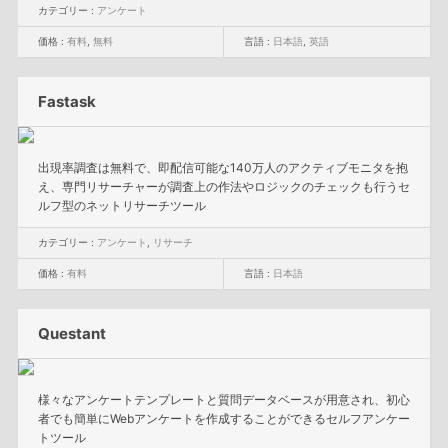
カテゴリー :
アンケート
価格 :
有料
,
無料
言語 :
日本語
,
英語
Fastask
出現率調査は無料で、即配信可能な140万人のアクティブモニタを抱
え、専門リサーチャーが調査上の作法やロジックのチェックも行うセ
ルフ型のネットリサーチツール
カテゴリー :
アンケート
,
リサーチ
価格 :
有料
言語 :
日本語
Questant
様々なアンケートテンプレートと質問データベースが用意され、初心
者でも簡単にWebアンケートを作成することができるセルフアンケー
トツール