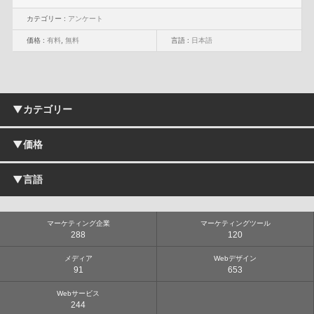
カテゴリー :
アンケート
価格 :
有料
,
無料
言語 :
日本語
▼カテゴリー
▼価格
マーケティングツール
リサーチ
分析
▼言語
無料
効果測定
有料
アクセス解析
日本語
データマネジメント
マーケティング企業
マーケティングツール
英語
DMP
288
120
BI
メディア
Webデザイン
ソーシャルメディアマーケティング
91
653
マーケティングオートメーション
プラットフォーム
Webサービス
アンケート
244