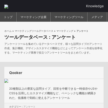
Knowledge
トップ
マーケティング企業
マーケティングツール
メディア
ホーム
>
マーケティングツールデータベース
>
マーケティング
>
アンケート
ツールデータベース :
アンケート
アンケートツールを集めているデータベースです。様々な設問タイプのアンケート
作成、集計機能、デザインカスタマイズ機能などによってアンケート作成を効率化
する、マーケティング業務で役立つアンケートツールをまとめています。
Qooker
20種類以上の豊富な設問タイプ、回答を中断できる一時保存やJSや
CSSを活用したカスタマイズ機能など、ベーシックな機能が網羅さ
れた、低価格で気軽に使えるアンケートツール
カテゴリー :
アンケート