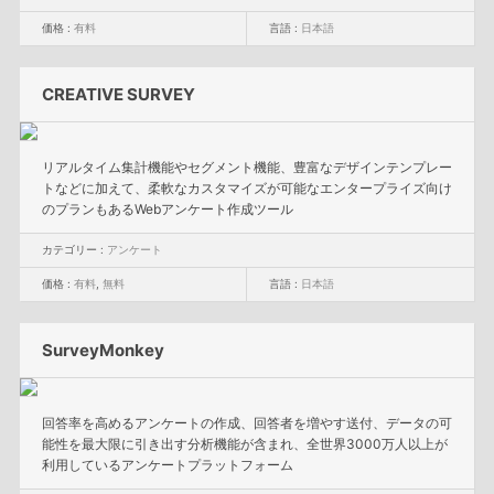
価格 :
有料
言語 :
日本語
CREATIVE SURVEY
リアルタイム集計機能やセグメント機能、豊富なデザインテンプレー
トなどに加えて、柔軟なカスタマイズが可能なエンタープライズ向け
のプランもあるWebアンケート作成ツール
カテゴリー :
アンケート
価格 :
有料
,
無料
言語 :
日本語
SurveyMonkey
回答率を高めるアンケートの作成、回答者を増やす送付、データの可
能性を最大限に引き出す分析機能が含まれ、全世界3000万人以上が
利用しているアンケートプラットフォーム