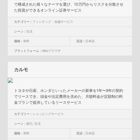
で構成された様々なテーマを選び、10万円からリスクを分散させ
た投資ができるオンライン証券サービス
カテゴリー :
フィンテック・金融サービス
シーン :
生活
価格 :
有料
言語 :
日本語
プラットフォーム :
Webブラウザ
カルモ
トヨタや日産、ホンダといったメーカーの新車を1年〜9年の契約
でリースでき、頭金や法定費用を含めた、月額料金が定額制の料
金プランで提供しているリースサービス
カテゴリー :
ショッピングサービス
シーン :
旅行
,
生活
価格 :
有料
言語 :
日本語