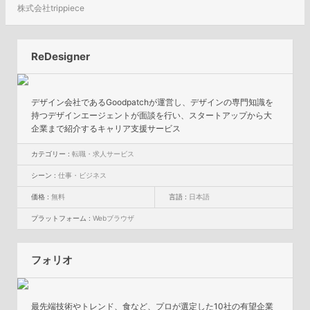
株式会社trippiece
ReDesigner
デザイン会社であるGoodpatchが運営し、デザインの専門知識を
持つデザインエージェントが面談を行い、スタートアップから大
企業まで紹介するキャリア支援サービス
カテゴリー :
転職・求人サービス
シーン :
仕事・ビジネス
価格 :
無料
言語 :
日本語
プラットフォーム :
Webブラウザ
フォリオ
最先端技術やトレンド、食など、プロが選定した10社の有望企業