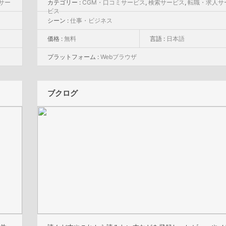
サー
カテゴリー :
CGM・口コミサービス
,
検索サービス
,
転職・求人サ
ビス
シーン :
仕事・ビジネス
価格 :
無料
言語 :
日本語
プラットフォーム :
Webブラウザ
ブクログ