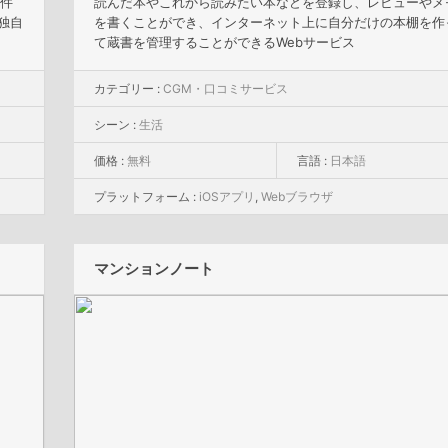
条件
読んだ本やこれから読みたい本などを登録し、レビューやメ
独自
を書くことができ、インターネット上に自分だけの本棚を作
て蔵書を管理することができるWebサービス
カテゴリー :
CGM・口コミサービス
シーン :
生活
価格 :
無料
言語 :
日本語
プラットフォーム :
iOSアプリ
,
Webブラウザ
マンションノート