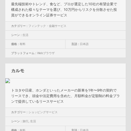
最先端技術やトレンド、食など、プロが選定した10社の有望企業で
構成された様々なテーマを選び、10万円からリスクを分散させた投
資ができるオンライン証券サービス
カテゴリー :
フィンテック・金融サービス
シーン :
生活
価格 :
有料
言語 :
日本語
プラットフォーム :
Webブラウザ
カルモ
トヨタや日産、ホンダといったメーカーの新車を1年〜9年の契約で
リースでき、頭金や法定費用を含めた、月額料金が定額制の料金プラ
ンで提供しているリースサービス
カテゴリー :
ショッピングサービス
シーン :
旅行
,
生活
価格 :
有料
言語 :
日本語