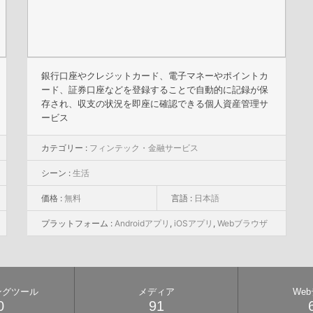
銀行口座やクレジットカード、電子マネーやポイントカ
ード、証券口座などを登録することで自動的に記録が保
存され、収支の状況を即座に確認できる個人資産管理サ
ービス
カテゴリー :
フィンテック・金融サービス
シーン :
生活
価格 :
無料
言語 :
日本語
プラットフォーム :
Androidアプリ
,
iOSアプリ
,
Webブラウザ
ングツール
メディア
We
0
91