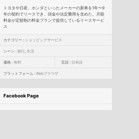
トヨタや日産、ホンダといったメーカーの新車を1年〜9
年の契約でリースでき、頭金や法定費用を含めた、月額
料金が定額制の料金プランで提供しているリースサービ
ス
カテゴリー :
ショッピングサービス
シーン :
旅行
,
生活
価格 :
有料
言語 :
日本語
プラットフォーム :
Webブラウザ
Facebook Page