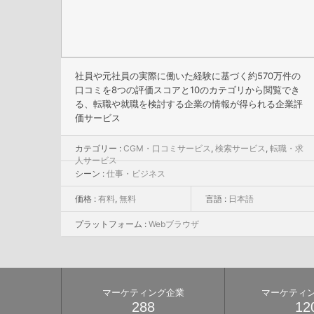
社員や元社員の実際に働いた経験に基づく約570万件の
口コミを8つの評価スコアと10のカテゴリから閲覧でき
る、転職や就職を検討する企業の情報が得られる企業評
価サービス
カテゴリー :
CGM・口コミサービス
,
検索サービス
,
転職・求
人サービス
シーン :
仕事・ビジネス
価格 :
有料
,
無料
言語 :
日本語
プラットフォーム :
Webブラウザ
マーケティング企業
マーケティ
288
12