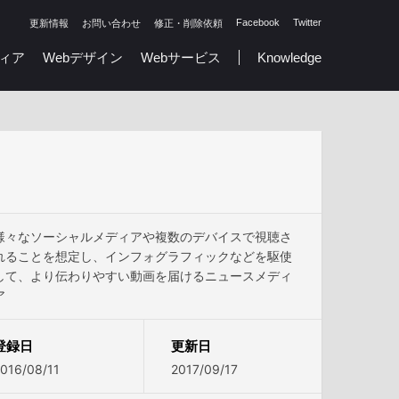
Facebook
Twitter
更新情報
お問い合わせ
修正・削除依頼
ィア
Webデザイン
Webサービス
Knowledge
様々なソーシャルメディアや複数のデバイスで視聴さ
れることを想定し、インフォグラフィックなどを駆使
して、より伝わりやすい動画を届けるニュースメディ
ア
登録日
更新日
016/08/11
2017/09/17