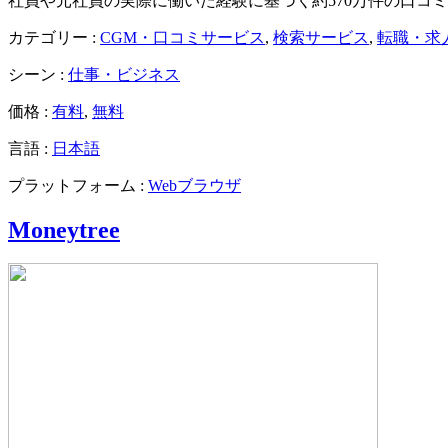
社員や元社員の実際に働いた経験に基づく約570万件の口コ
カテゴリー :
CGM・口コミサービス
,
検索サービス
,
転職・求
シーン :
仕事・ビジネス
価格 :
有料
,
無料
言語 :
日本語
プラットフォーム :
Webブラウザ
Moneytree