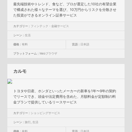
最先端技術やトレンド、食など、プロが選定した10社の有望企業
で構成された様々なテーマを選び、10万円からリスクを分散させ
た投資ができるオンライン証券サービス
カテゴリー :
フィンテック・金融サービス
シーン :
生活
価格 :
有料
言語 :
日本語
プラットフォーム :
Webブラウザ
カルモ
トヨタや日産、ホンダといったメーカーの新車を1年〜9年の契約
でリースでき、頭金や法定費用を含めた、月額料金が定額制の料
金プランで提供しているリースサービス
カテゴリー :
ショッピングサービス
シーン :
旅行
,
生活
価格 :
有料
言語 :
日本語