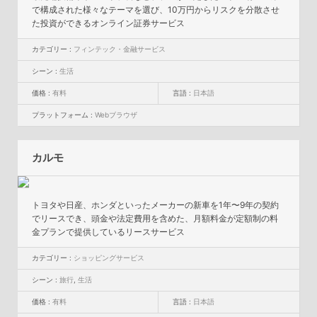
で構成された様々なテーマを選び、10万円からリスクを分散させ
た投資ができるオンライン証券サービス
カテゴリー :
フィンテック・金融サービス
シーン :
生活
価格 :
有料
言語 :
日本語
プラットフォーム :
Webブラウザ
カルモ
トヨタや日産、ホンダといったメーカーの新車を1年〜9年の契約
でリースでき、頭金や法定費用を含めた、月額料金が定額制の料
金プランで提供しているリースサービス
カテゴリー :
ショッピングサービス
シーン :
旅行
,
生活
価格 :
有料
言語 :
日本語