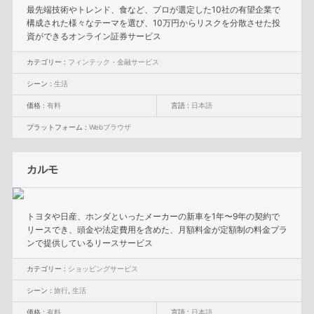
最先端技術やトレンド、食など、プロが選定した10社の有望企業で
構成された様々なテーマを選び、10万円からリスクを分散させた投
資ができるオンライン証券サービス
カテゴリー :
フィンテック・金融サービス
シーン :
生活
価格 :
有料
言語 :
日本語
プラットフォーム :
Webブラウザ
カルモ
トヨタや日産、ホンダといったメーカーの新車を1年〜9年の契約で
リースでき、頭金や法定費用を含めた、月額料金が定額制の料金プラ
ンで提供しているリースサービス
カテゴリー :
ショッピングサービス
シーン :
旅行
,
生活
価格 :
有料
言語 :
日本語