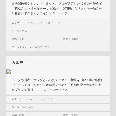
最先端技術やトレンド、食など、プロが選定した10社の有望企業
で構成された様々なテーマを選び、10万円からリスクを分散させ
た投資ができるオンライン証券サービス
カテゴリー :
フィンテック・金融サービス
シーン :
生活
価格 :
有料
言語 :
日本語
プラットフォーム :
Webブラウザ
カルモ
トヨタや日産、ホンダといったメーカーの新車を1年〜9年の契約
でリースでき、頭金や法定費用を含めた、月額料金が定額制の料
金プランで提供しているリースサービス
カテゴリー :
ショッピングサービス
シーン :
旅行
,
生活
価格 :
有料
言語 :
日本語