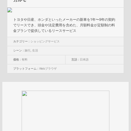
トヨタや日産、ホンダといったメーカーの新車を1年〜9年の契約
でリースでき、頭金や法定費用を含めた、月額料金が定額制の料
金プランで提供しているリースサービス
カテゴリー :
ショッピングサービス
シーン :
旅行
,
生活
価格 :
有料
言語 :
日本語
プラットフォーム :
Webブラウザ