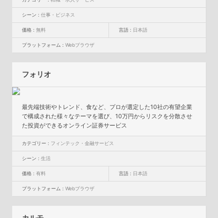
シーン :
仕事・ビジネス
価格 :
無料
言語 :
日本語
プラットフォーム :
Webブラウザ
フォリオ
最先端技術やトレンド、食など、プロが選定した10社の有望企業
で構成された様々なテーマを選び、10万円からリスクを分散させ
た投資ができるオンライン証券サービス
カテゴリー :
フィンテック・金融サービス
シーン :
生活
価格 :
有料
言語 :
日本語
プラットフォーム :
Webブラウザ
カルモ