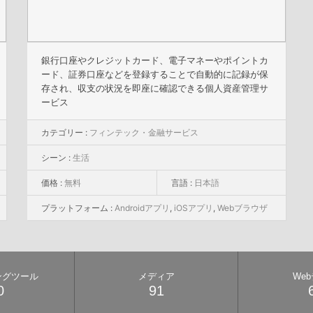
銀行口座やクレジットカード、電子マネーやポイントカ
ード、証券口座などを登録することで自動的に記録が保
存され、収支の状況を即座に確認できる個人資産管理サ
ービス
カテゴリー :
フィンテック・金融サービス
シーン :
生活
価格 :
無料
言語 :
日本語
プラットフォーム :
Androidアプリ
,
iOSアプリ
,
Webブラウザ
ングツール
メディア
We
0
91