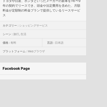
トヨタや日産、ホンダといったメーカーの新車を1年〜9
年の契約でリースでき、頭金や法定費用を含めた、月額
料金が定額制の料金プランで提供しているリースサービ
ス
カテゴリー :
ショッピングサービス
シーン :
旅行
,
生活
価格 :
有料
言語 :
日本語
プラットフォーム :
Webブラウザ
Facebook Page