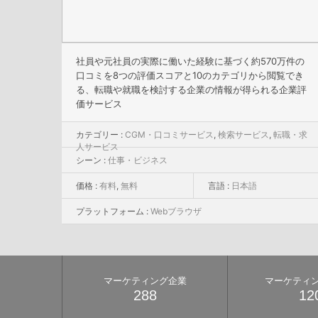
社員や元社員の実際に働いた経験に基づく約570万件の
口コミを8つの評価スコアと10のカテゴリから閲覧でき
る、転職や就職を検討する企業の情報が得られる企業評
価サービス
カテゴリー :
CGM・口コミサービス
,
検索サービス
,
転職・求
人サービス
シーン :
仕事・ビジネス
価格 :
有料
,
無料
言語 :
日本語
プラットフォーム :
Webブラウザ
マーケティング企業
マーケティ
288
12