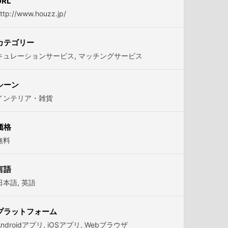
URL
ttp://www.houzz.jp/
カテゴリー
キュレーションサービス
,
マッチングサービス
シーン
インテリア・雑貨
価格
無料
言語
日本語
,
英語
プラットフォーム
Androidアプリ
,
iOSアプリ
,
Webブラウザ