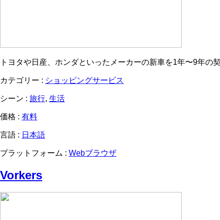
トヨタや日産、ホンダといったメーカーの新車を1年〜9年の
カテゴリー :
ショッピングサービス
シーン :
旅行
,
生活
価格 :
有料
言語 :
日本語
プラットフォーム :
Webブラウザ
Vorkers