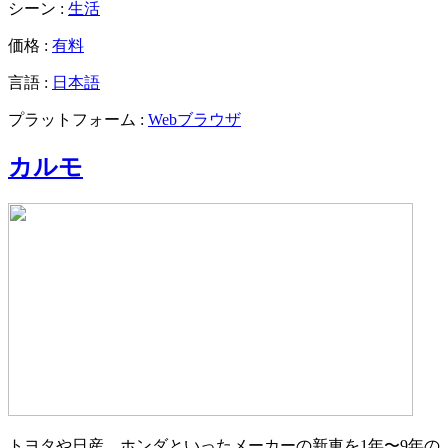
シーン :
生活
価格 :
有料
言語 :
日本語
プラットフォーム :
Webブラウザ
カルモ
トヨタや日産、ホンダといったメーカーの新車を1年〜9年の