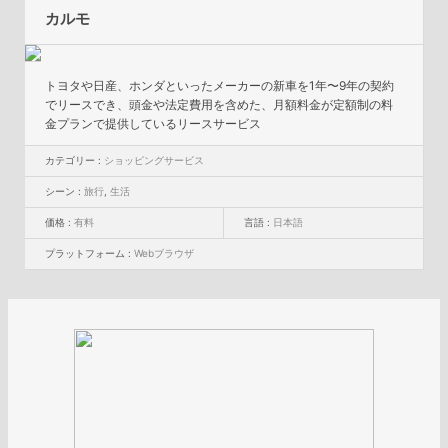
カルモ
トヨタや日産、ホンダといったメーカーの新車を1年〜9年の契約
でリースでき、頭金や法定費用を含めた、月額料金が定額制の料
金プランで提供しているリースサービス
カテゴリー :
ショッピングサービス
シーン :
旅行
,
生活
価格 :
有料
言語 :
日本語
プラットフォーム :
Webブラウザ