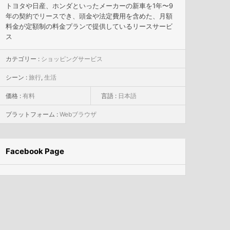
トヨタや日産、ホンダといったメーカーの新車を1年〜9
年の契約でリースでき、頭金や法定費用を含めた、月額
料金が定額制の料金プランで提供しているリースサービ
ス
カテゴリー :
ショッピングサービス
シーン :
旅行
,
生活
価格 :
有料
言語 :
日本語
プラットフォーム :
Webブラウザ
Facebook Page