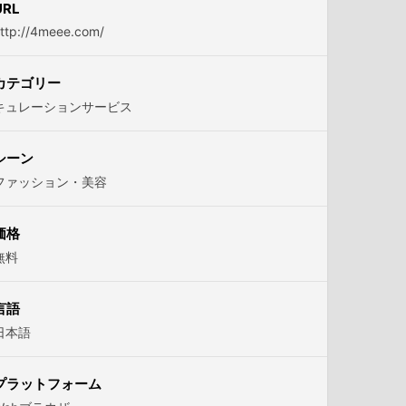
URL
ttp://4meee.com/
カテゴリー
キュレーションサービス
シーン
ファッション・美容
価格
無料
言語
日本語
プラットフォーム