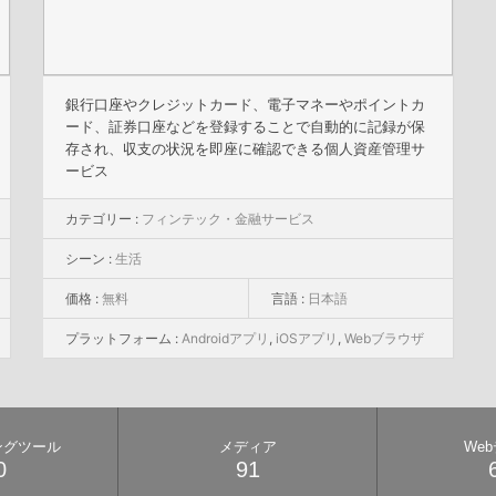
銀行口座やクレジットカード、電子マネーやポイントカ
ード、証券口座などを登録することで自動的に記録が保
存され、収支の状況を即座に確認できる個人資産管理サ
ービス
カテゴリー :
フィンテック・金融サービス
シーン :
生活
価格 :
無料
言語 :
日本語
プラットフォーム :
Androidアプリ
,
iOSアプリ
,
Webブラウザ
ングツール
メディア
We
0
91