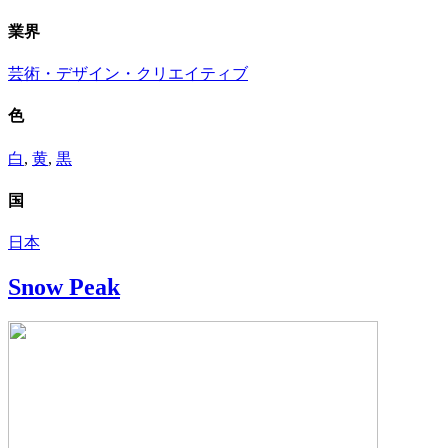
業界
芸術・デザイン・クリエイティブ
色
白
,
黄
,
黒
国
日本
Snow Peak