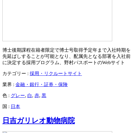
博士後期課程在籍者限定で博士号取得予定年まで入社時期を
先延ばしすることが可能となり、配属先となる部署を入社前
に決定する採用プログラム、野村パスポートのWebサイト
カテゴリー :
採用・リクルートサイト
業界 :
金融・銀行・証券・保険
色 :
グレー
,
白
,
赤
,
黒
国 :
日本
日吉ガリレオ動物病院