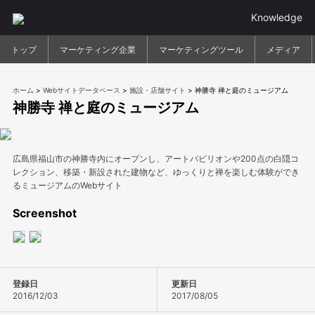
Knowledge
トップ
マーケティング企業
マーケティングツール
メディア
ホーム
>
Webサイトデータベース
>
施設・店舗サイト
>
神勝寺 禅と庭のミュージアム
神勝寺 禅と庭のミュージアム
広島県福山市の神勝寺内にオープンし、アートパビリオンや200点の白隠コ
レクション、移築・新設された建物など、ゆっくりと禅を楽しむ体験ができ
るミュージアムのWebサイト
Screenshot
登録日
更新日
2016/12/03
2017/08/05