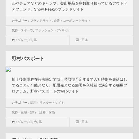
ルやチェアなどのキャンプ、登山用品を多数取り扱っているアウトド
アブランド、Snow Peakのブランドサイト
カテゴリー :
ブランドサイト
,
企業・コーポレートサイト
業界 :
スポーツ
,
ファッション・アパレル
色 :
グレー
,
白
,
黒
国 :
日本
野村パスポート
博士後期課程在籍者限定で博士号取得予定年まで入社時期を先延ばし
することが可能となり、配属先となる部署を入社前に決定する採用プ
ログラム、野村パスポートのWebサイト
カテゴリー :
採用・リクルートサイト
業界 :
金融・銀行・証券・保険
色 :
グレー
,
白
,
赤
,
黒
国 :
日本