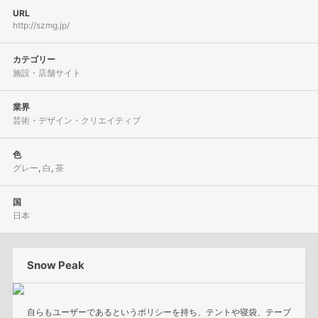
URL
http://szmg.jp/
カテゴリー
施設・店舗サイト
業界
芸術・デザイン・クリエイティブ
色
グレー
,
白
,
茶
国
日本
Snow Peak
自らもユーザーであるというポリシーを持ち、テントや寝袋、テーブ