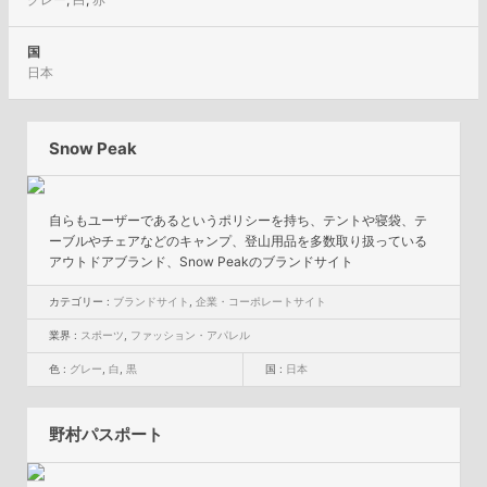
国
日本
Snow Peak
自らもユーザーであるというポリシーを持ち、テントや寝袋、テ
ーブルやチェアなどのキャンプ、登山用品を多数取り扱っている
アウトドアブランド、Snow Peakのブランドサイト
カテゴリー :
ブランドサイト
,
企業・コーポレートサイト
業界 :
スポーツ
,
ファッション・アパレル
色 :
グレー
,
白
,
黒
国 :
日本
野村パスポート