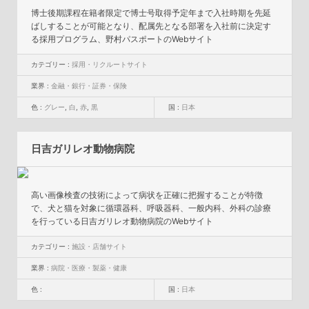
博士後期課程在籍者限定で博士号取得予定年まで入社時期を先延
ばしすることが可能となり、配属先となる部署を入社前に決定す
る採用プログラム、野村パスポートのWebサイト
カテゴリー :
採用・リクルートサイト
業界 :
金融・銀行・証券・保険
色 :
グレー
,
白
,
赤
,
黒
国 :
日本
日吉ガリレオ動物病院
高い画像検査の技術によって病状を正確に把握することが特徴
で、犬と猫を対象に循環器科、呼吸器科、一般内科、外科の診療
を行っている日吉ガリレオ動物病院のWebサイト
カテゴリー :
施設・店舗サイト
業界 :
病院・医療・製薬・健康
色 :
国 :
日本