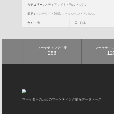
カテゴリー :
メディアサイト・Webマガジン
業界 :
インテリア・雑貨
,
ファッション・アパレル
色 :
白
,
青
国 :
日本
マーケティング企業
マーケティ
288
12
マーケターのためのマーケティング情報データベース