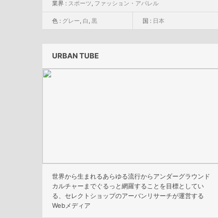
業界 :
スポーツ
,
ファッション・アパレル
色 :
グレー
,
白
,
黒
国 :
日本
URBAN TUBE
世界から生まれるあらゆる流行からアンダーグラウンド
カルチャーまでぐるっと網羅することを目標としてい
る、セレクトショップのアーバンリサーチが運営する
Webメディア