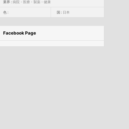
業界 :
病院・医療・製薬・健康
色 :
国 :
日本
Facebook Page