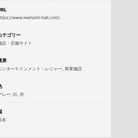
URL
ttps://www.iwanami-hall.com/
カテゴリー
施設・店舗サイト
業界
エンターテインメント・レジャー
,
商業施設
色
グレー
,
白
,
赤
国
日本