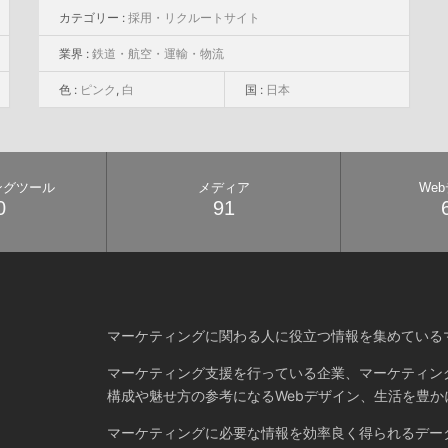
カテゴリー :
採用・リクルートサイト
業界 :
鉄道・航空・運輸・物流
色 :
ピンク
,
白
国 :
日本
ングツール
メディア
We
0
91
マーケティングに関わる人に役立つ情報を集めている
マーケティング支援を行っている企業、マーケティン
構成や魅せ方の参考になるWebデザイン、生活を豊か
マーケティングに必要な情報を効率良く得られるデー