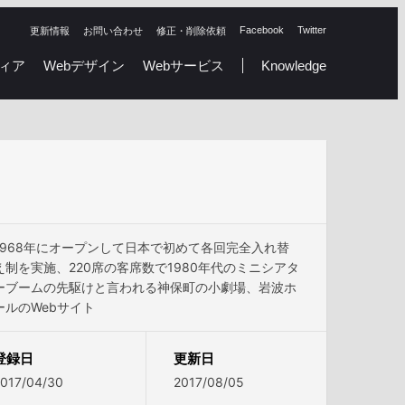
Facebook
Twitter
更新情報
お問い合わせ
修正・削除依頼
ィア
Webデザイン
Webサービス
Knowledge
1968年にオープンして日本で初めて各回完全入れ替
え制を実施、220席の客席数で1980年代のミニシアタ
ーブームの先駆けと言われる神保町の小劇場、岩波ホ
ールのWebサイト
登録日
更新日
017/04/30
2017/08/05