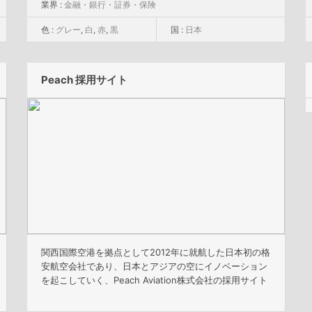
業界 :
金融・銀行・証券・保険
色 :
グレー
,
白
,
赤
,
黒
国 :
日本
Peach 採用サイト
関西国際空港を拠点として2012年に就航した日本初の格
安航空会社であり、日本とアジアの空にイノベーション
を起こしていく、Peach Aviation株式会社の採用サイト