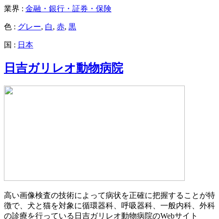
業界 :
金融・銀行・証券・保険
色 :
グレー
,
白
,
赤
,
黒
国 :
日本
日吉ガリレオ動物病院
高い画像検査の技術によって病状を正確に把握することが特
徴で、犬と猫を対象に循環器科、呼吸器科、一般内科、外科
の診療を行っている日吉ガリレオ動物病院のWebサイト