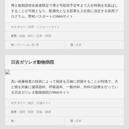
博士後期課程在籍者限定で博士号取得予定年まで入社時期を先延ばし
することが可能となり、配属先となる部署を入社前に決定する採用プ
ログラム、野村パスポートのWebサイト
カテゴリー :
採用・リクルートサイト
業界 :
金融・銀行・証券・保険
色 :
グレー
,
白
,
赤
,
黒
国 :
日本
日吉ガリレオ動物病院
高い画像検査の技術によって病状を正確に把握することが特徴で、犬
と猫を対象に循環器科、呼吸器科、一般内科、外科の診療を行ってい
る日吉ガリレオ動物病院のWebサイト
カテゴリー :
施設・店舗サイト
業界 :
病院・医療・製薬・健康
色 :
国 :
日本