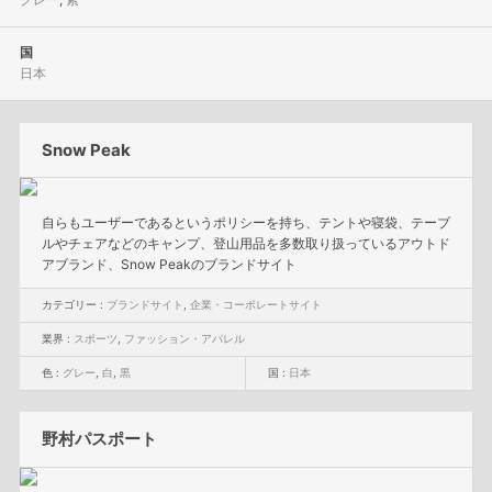
国
日本
Snow Peak
自らもユーザーであるというポリシーを持ち、テントや寝袋、テーブ
ルやチェアなどのキャンプ、登山用品を多数取り扱っているアウトド
アブランド、Snow Peakのブランドサイト
カテゴリー :
ブランドサイト
,
企業・コーポレートサイト
業界 :
スポーツ
,
ファッション・アパレル
色 :
グレー
,
白
,
黒
国 :
日本
野村パスポート