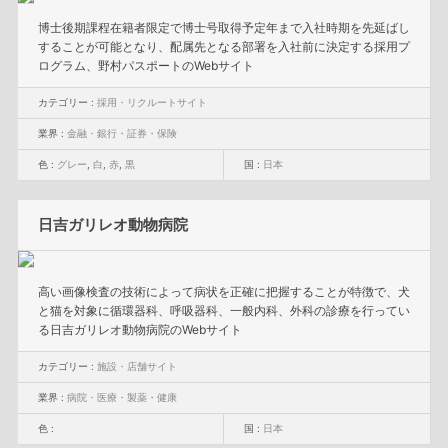
博士後期課程在籍者限定で博士号取得予定年まで入社時期を先延ばし
することが可能となり、配属先となる部署を入社前に決定する採用プ
ログラム、野村パスポートのWebサイト
カテゴリー :
採用・リクルートサイト
業界 :
金融・銀行・証券・保険
色 :
グレー
,
白
,
赤
,
黒
国 :
日本
日吉ガリレオ動物病院
高い画像検査の技術によって病状を正確に把握することが特徴で、犬
と猫を対象に循環器科、呼吸器科、一般内科、外科の診療を行ってい
る日吉ガリレオ動物病院のWebサイト
カテゴリー :
施設・店舗サイト
業界 :
病院・医療・製薬・健康
色 :
国 :
日本