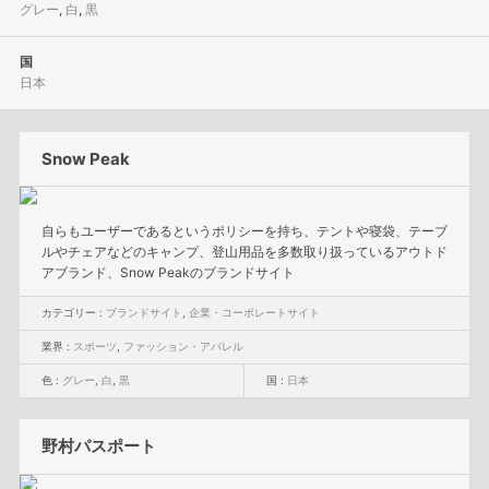
グレー
,
白
,
黒
国
日本
Snow Peak
自らもユーザーであるというポリシーを持ち、テントや寝袋、テーブ
ルやチェアなどのキャンプ、登山用品を多数取り扱っているアウトド
アブランド、Snow Peakのブランドサイト
カテゴリー :
ブランドサイト
,
企業・コーポレートサイト
業界 :
スポーツ
,
ファッション・アパレル
色 :
グレー
,
白
,
黒
国 :
日本
野村パスポート