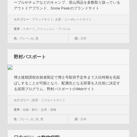
ーブルやチェアなどのキャンプ、登山用品を多数取り扱っている
アウトドアブランド、Snow Peakのブランドサイト
カテゴリー :
ブランドサイト
,
企業・コーポレートサイト
業界 :
スポーツ
,
ファッション・アパレル
色 :
グレー
,
白
,
黒
国 :
日本
野村パスポート
博士後期課程在籍者限定で博士号取得予定年まで入社時期を先延
ばしすることが可能となり、配属先となる部署を入社前に決定す
る採用プログラム、野村パスポートのWebサイト
カテゴリー :
採用・リクルートサイト
業界 :
金融・銀行・証券・保険
色 :
グレー
,
白
,
赤
,
黒
国 :
日本