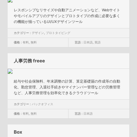
レスポンシブなリサイズや自動アニメーションなど、Webサイト
やモバイルアプリのデザインとプロトタイプの作成に必要な多く
の機能が揃っているUI/UXデザインツール
カテゴリー :
デザイン
,
プロトタイピング
価格 :
有料
,
無料
言語 :
日本語
,
英語
人事労務 freee
給与や社会保険料、年末調整の計算、算定基礎届の作成等の自動
化、勤怠管理、入退社手続きやマイナンバー管理などの労務管理
など、人事労務管理を効率化できるクラウドツール
カテゴリー :
バックオフィス
価格 :
有料
,
無料
言語 :
日本語
Box