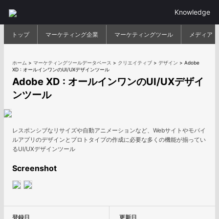
Knowledge
トップ
マーケティング企業
マーケティングツール
メディア
ホーム
>
マーケティングツールデータベース
>
クリエイティブ
>
デザイン
>
Adobe
XD : オールインワンのUI/UXデザインツール
Adobe XD : オールインワンのUI/UXデザイ
ンツール
レスポンシブなリサイズや自動アニメーションなど、Webサイトやモバイ
ルアプリのデザインとプロトタイプの作成に必要な多くの機能が揃ってい
るUI/UXデザインツール
Screenshot
登録日
更新日