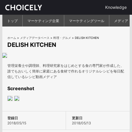
Knowledge
トップ
マーケティング企業
マーケティングツール
メディア
ホーム
>
メディアデータベース
>
料理・グルメ
>
DELISH KITCHEN
DELISH KITCHEN
管理栄養士や調理師、料理研究家をはじめとする食の専門家が作成した、
誰でもおいしく簡単に家庭にある食材で作れるオリジナルレシピを毎日配
信しているレシピ動画メディア
Screenshot
登録日
更新日
2018/05/15
2018/05/13