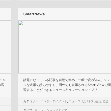
SmartNews
イル
話題になっている記事を自動で集め、一瞬で読み込み、シン
の高
ルな表示で読みやすく、圏外でも表示されるSmartViewで閲
覧することができるニュースキュレーションアプリ
カテゴリー :
エンターテイメント
,
ニュース
,
ビジネス
,
生活
,
総合
タイプ :
キュレーションメディア