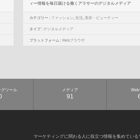
ィー情報を毎日届ける働くアラサーのデジタルメディア
カテゴリー :
ファッション
,
生活
,
美容・ビューティー
タイプ :
デジタルメディア
プラットフォーム :
Webブラウザ
ングツール
メディア
We
0
91
マーケティングに関わる人に役立つ情報を集めている