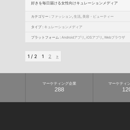
好きを毎日届ける女性向けキュレーションメディア
カテゴリー :
ファッション
,
生活
,
美容・ビューティー
タイプ :
キュレーションメディア
プラットフォーム :
Androidアプリ
,
iOSアプリ
,
Webブラウザ
1 / 2
1
2
»
マーケティング企業
マーケティ
288
12