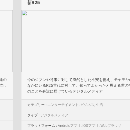
新R25
達の
今のジブンや将来に対して漠然とした不安を抱え、モヤモヤ
忙し
なかにいるR25世代に対して、知ってよかったと思える世の
のことを身近に届けているデジタルメディア
カテゴリー :
エンターテイメント
,
ビジネス
,
生活
タイプ :
デジタルメディア
プラットフォーム :
Androidアプリ
,
iOSアプリ
,
Webブラウザ