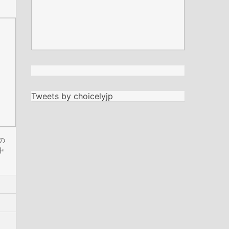
Tweets by choicelyjp
の
中