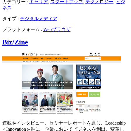
カテゴリー :
キャリア
,
スタートアップ
,
テクノロジー
,
ビジ
ネス
タイプ :
デジタルメディア
プラットフォーム :
Webブラウザ
Biz/Zine
連載やインタビュー、セミナーレポートを通じ、Leadership
× Innovationを軸に、企業においてビジネスを創出、変革し