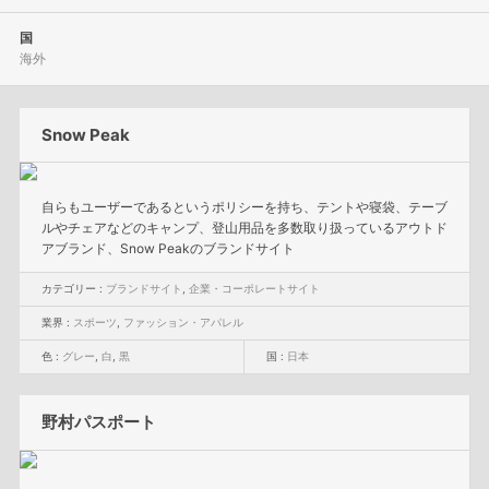
国
海外
Snow Peak
自らもユーザーであるというポリシーを持ち、テントや寝袋、テーブ
ルやチェアなどのキャンプ、登山用品を多数取り扱っているアウトド
アブランド、Snow Peakのブランドサイト
カテゴリー :
ブランドサイト
,
企業・コーポレートサイト
業界 :
スポーツ
,
ファッション・アパレル
色 :
グレー
,
白
,
黒
国 :
日本
野村パスポート