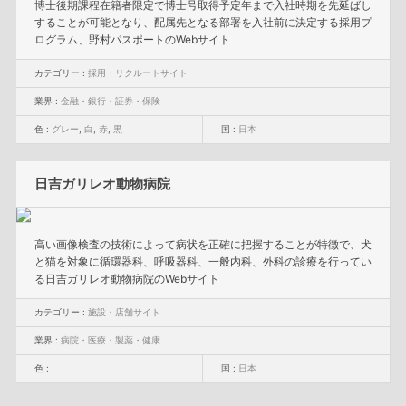
博士後期課程在籍者限定で博士号取得予定年まで入社時期を先延ばし
することが可能となり、配属先となる部署を入社前に決定する採用プ
ログラム、野村パスポートのWebサイト
カテゴリー :
採用・リクルートサイト
業界 :
金融・銀行・証券・保険
色 :
グレー
,
白
,
赤
,
黒
国 :
日本
日吉ガリレオ動物病院
高い画像検査の技術によって病状を正確に把握することが特徴で、犬
と猫を対象に循環器科、呼吸器科、一般内科、外科の診療を行ってい
る日吉ガリレオ動物病院のWebサイト
カテゴリー :
施設・店舗サイト
業界 :
病院・医療・製薬・健康
色 :
国 :
日本