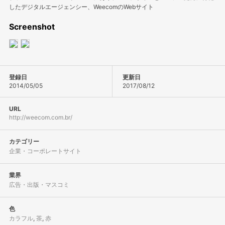
したデジタルエージェンシー、WeecomのWebサイト
Screenshot
登録日
更新日
2014/05/05
2017/08/12
URL
http://weecom.com.br/
カテゴリー
企業・コーポレートサイト
業界
広告・出版・マスコミ
色
カラフル
,
茶
,
赤