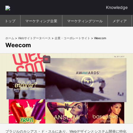
Knowledge
トップ
マーケティング企業
マーケティングツール
メディア
ホーム
>
Webサイトデータベース
>
企業・コーポレートサイト
>
Weecom
Weecom
ブラジルのカシアス・ド・スルにあり、Webデザインとシステム開発に特化