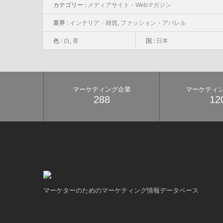
カテゴリー :
メディアサイト・Webマガジン
業界 :
インテリア・雑貨
,
ファッション・アパレル
色 :
白
,
青
国 :
日本
マーケティング企業
マーケティ
288
12
マーケターのためのマーケティング情報データベース