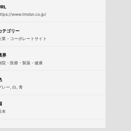
URL
ttps://www.tmdsn.co.jp/
カテゴリー
企業・コーポレートサイト
業界
病院・医療・製薬・健康
色
グレー
,
白
,
青
国
日本