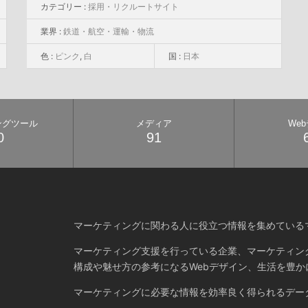
カテゴリー :
採用・リクルートサイト
業界 :
鉄道・航空・運輸・物流
色 :
ピンク
,
白
国 :
日本
ングツール
メディア
We
0
91
マーケティングに関わる人に役立つ情報を集めている
マーケティング支援を行っている企業、マーケティン
構成や魅せ方の参考になるWebデザイン、生活を豊か
マーケティングに必要な情報を効率良く得られるデー