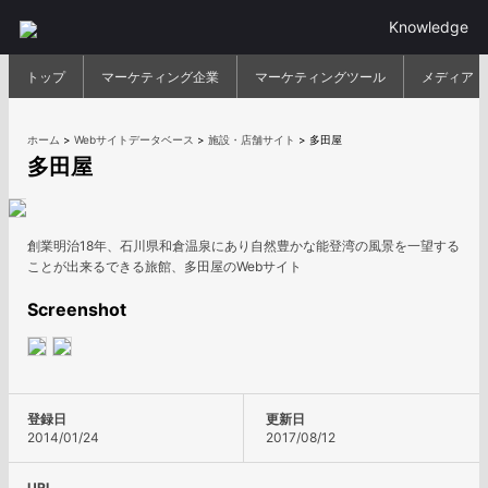
Knowledge
トップ
マーケティング企業
マーケティングツール
メディア
ホーム
>
Webサイトデータベース
>
施設・店舗サイト
>
多田屋
多田屋
創業明治18年、石川県和倉温泉にあり自然豊かな能登湾の風景を一望する
ことが出来るできる旅館、多田屋のWebサイト
Screenshot
登録日
更新日
2014/01/24
2017/08/12
URL