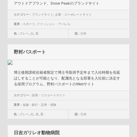
アウトドアブランド、Snow Peakのブランドサイト
カテゴリー :
ブランドサイト
,
企業・コーポレートサイト
業界 :
スポーツ
,
ファッション・アパレル
色 :
グレー
,
白
,
黒
国 :
日本
野村パスポート
博士後期課程在籍者限定で博士号取得予定年まで入社時期を先延
ばしすることが可能となり、配属先となる部署を入社前に決定す
る採用プログラム、野村パスポートのWebサイト
カテゴリー :
採用・リクルートサイト
業界 :
金融・銀行・証券・保険
色 :
グレー
,
白
,
赤
,
黒
国 :
日本
日吉ガリレオ動物病院