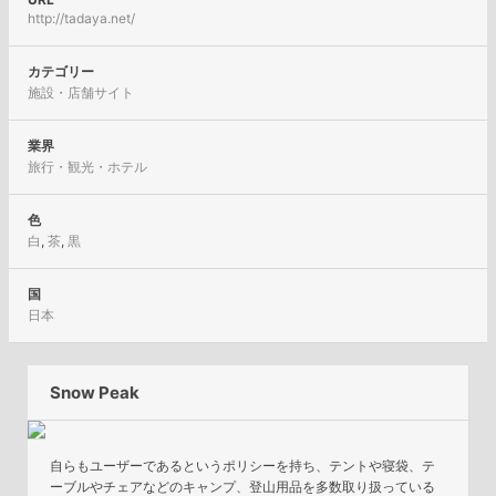
http://tadaya.net/
カテゴリー
施設・店舗サイト
業界
旅行・観光・ホテル
色
白
,
茶
,
黒
国
日本
Snow Peak
自らもユーザーであるというポリシーを持ち、テントや寝袋、テ
ーブルやチェアなどのキャンプ、登山用品を多数取り扱っている