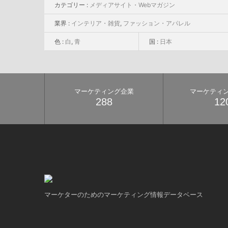
カテゴリー :
メディアサイト・Webマガジン
業界 :
インテリア・雑貨
,
ファッション・アパレル
色 :
白
,
青
国 :
日本
マーケティング企業
マーケティ
288
12
マーケターのためのマーケティング情報データベース