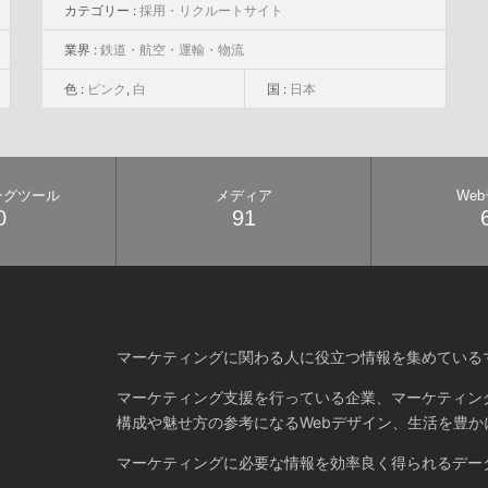
カテゴリー :
採用・リクルートサイト
業界 :
鉄道・航空・運輸・物流
色 :
ピンク
,
白
国 :
日本
ングツール
メディア
We
0
91
マーケティングに関わる人に役立つ情報を集めている
マーケティング支援を行っている企業、マーケティン
構成や魅せ方の参考になるWebデザイン、生活を豊か
マーケティングに必要な情報を効率良く得られるデー