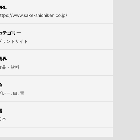
URL
ttps://www.sake-shichiken.co.jp/
カテゴリー
ブランドサイト
業界
食品・飲料
色
グレー
,
白
,
青
国
日本