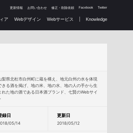
Facebook
Twitter
更新情報
お問い合わせ
修正・削除依頼
ィア
Webデザイン
Webサービス
Knowledge
山梨県北杜市白州町に蔵を構え、地元白州の水を体現
できる酒を掲げ、地の米、地の水、地の人の手から生
まれた地の酒である日本酒ブランド、七賢のWebサイ
ト
登録日
更新日
018/05/14
2018/05/12